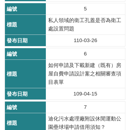
重
5
點
私人領域的衛工孔蓋是否為衛工
業
務
處設置問題
110-03-26
廉
政
6
園
地
如何申請及下載新建（既有）房
屋自費申請設計案之相關審查項
為
目表單
民
109-04-15
服
務
7
迪化污水處理廠附設休閒運動公
網
站
園壘球場申請借用須知？