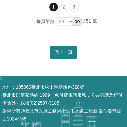
1
2
3
/
51
每頁筆數
回上一頁
:::
地址：105060臺北市松山區塔悠路328號
臺北市民當家熱線
1999
（免付費電話服務，公共電話及預付
卡除外）或撥(02)2597-3185
版權所有@臺北市政府工務局衛生下水道工程處 最佳瀏覽畫
面1024*768