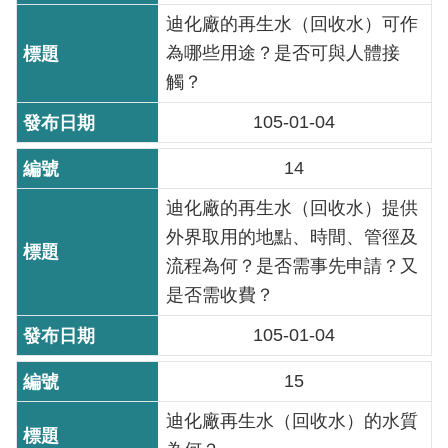
放
迪化廠的再生水（回收水）可作
宣
為哪些用途？是否可與人體接
告
觸？
隱
105-01-04
私
權
14
及
迪化廠的再生水（回收水）提供
資
訊
外界取用的地點、時間、管徑及
安
流程為何？是否需事先申請？又
全
是否需收費？
政
策
105-01-04
15
聯
絡
迪化廠再生水（回收水）的水質
資