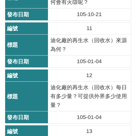
何會有火燄呢？
雙
105-10-21
語
詞
11
彙
迪化廠的再生水（回收水）來源
TAIPEI
為何？
PASS
臺
105-01-04
北
通
12
迪化廠的再生水（回收水）每日
政
有多少量？可提供外界多少使用
府
量？
網
站
105-01-04
資
料
13
開