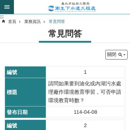
跳到主要內容區塊
:::
:::
進
首頁
業務資訊
常見問答
階
常見問答
搜
尋
關閉
我
的
1
身
分
請問如果要到迪化或內湖污水處
是
理廠作環境教育學習，可否申請
環境教育時數？
公
114-04-08
告
訊
2
息