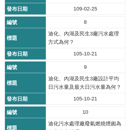
導
109-02-25
覽
8
回
首
迪化、內湖及民生3廠污水處理
頁
方式為何？
English
105-10-21
9
常
見
迪化、內湖及民生3廠設計平均
問
日污水量及最大日污水量為何？
答
105-10-21
陳
情
10
系
統
迪化污水處理廠廢氣燃燒煙囪為