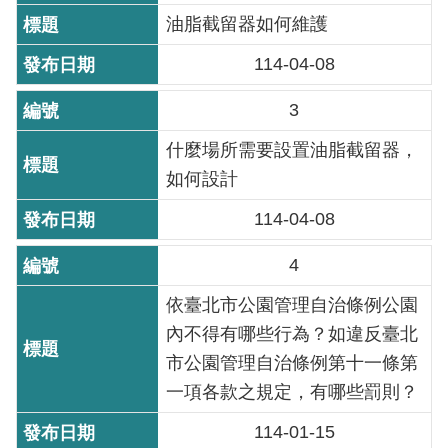
油脂截留器如何維護
機
114-04-08
關
介
3
紹
什麼場所需要設置油脂截留器，
業
如何設計
務
資
114-04-08
訊
4
政
依臺北市公園管理自治條例公園
府
內不得有哪些行為？如違反臺北
資
市公園管理自治條例第十一條第
訊
一項各款之規定，有哪些罰則？
公
開
114-01-15