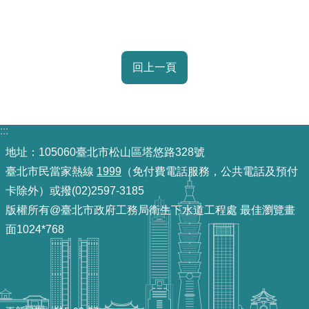
重
點
業
務
回上一頁
廉
政
:::
園
地址：105060臺北市松山區塔悠路328號
地
臺北市民當家熱線
1999
（免付費電話服務，公共電話及預付
卡除外）或撥(02)2597-3185
為
民
版權所有@臺北市政府工務局衛生下水道工程處 最佳瀏覽畫
服
面1024*768
務
網
站