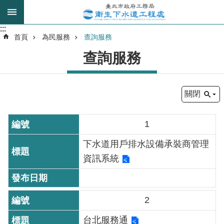
跳到主要內容區塊
:::
:::
進
首頁
為民服務
查詢服務
階
查詢服務
搜
尋
關閉
我
的
1
身
分
下水道用戶排水設備承裝商管理
是
資訊系統
公
告
2
訊
息
台北服務通