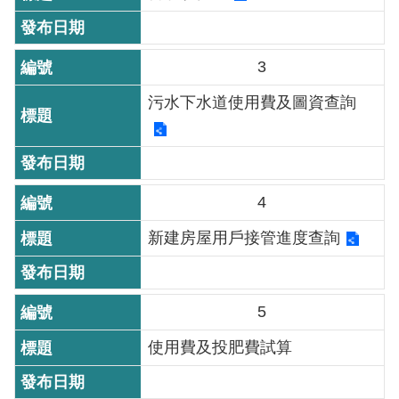
機
關
3
介
紹
污水下水道使用費及圖資查詢
業
務
資
4
訊
新建房屋用戶接管進度查詢
政
府
資
5
訊
使用費及投肥費試算
公
開