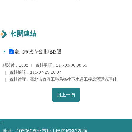
機
關
介
相關連結
紹
業
臺北市政府台北服務通
務
資
點閱數：
資料更新：114-08-06 08:56
1032
訊
資料檢視：115-07-29 10:07
資料維護：臺北市政府工務局衛生下水道工程處營運管理科
政
府
回上一頁
資
訊
公
:::
開
地址：105060臺北市松山區塔悠路328號