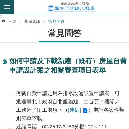
跳到主要內容區塊
:::
:::
進
首頁
業務資訊
常見問答
階
常見問答
搜
尋
如何申請及下載新建（既有）房屋自費
我
申請設計案之相關審查項目表單
的
身
分
是
有關自費申請之用戶排水設備設置申請案，可
透過臺北市政府台北服務通，由首頁／機關／
公
工務局／衛工處項下（
[連結]
）申請各案件類
告
別表單下載。
訊
息
連絡電話：02-2597-3183分機107～111