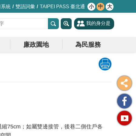
情系統
雙語詞彙
TAIPEI PASS 臺北通
小
中
大
我的身分是
廉政園地
為民服務
縮75cm；如屬雙邊接管，後巷二側住戶各
護空間。