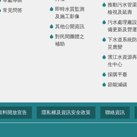
本處專區
推動污水管渠
即時水質監測
常見問答
檢視及延壽
及施工影像
污水處理廠設
其他公開資訊
備更新及營運
對民間團體之
下水道系統防
補助
災應變
濱江水資源再
生中心
採購平臺
節能減碳
資料開放宣告
隱私權及資訊安全政策
聯絡資訊