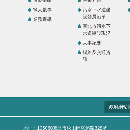
優良事蹟
首長介紹
徵人啟事
污水下水道建
設發展沿革
業務宣導
臺北市污水下
水道建設現況
大事紀要
聯絡及交通資
訊
政府網站
地址：105060臺北市松山區塔悠路328號