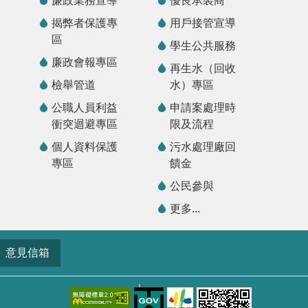
廉政業務宣導
優良承裝商
揭弊者保護專
用戶接管宣導
區
學生公共服務
廉政會報專區
再生水（回收
檢舉管道
水）專區
公職人員利益
申請案處理時
衝突迴避專區
限及流程
個人資料保護
污水處理廠回
專區
饋金
公民參與
更多...
意見信箱