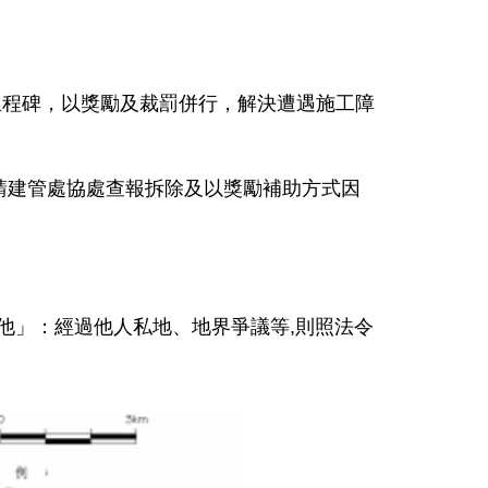
里程碑，以獎勵及裁罰併行，解決遭遇施工障
請建管處協處查報拆除及以獎勵補助方式因
他」：經過他人私地、地界爭議等,則照法令