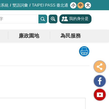
情系統
雙語詞彙
TAIPEI PASS 臺北通
小
中
大
我的身分是
廉政園地
為民服務