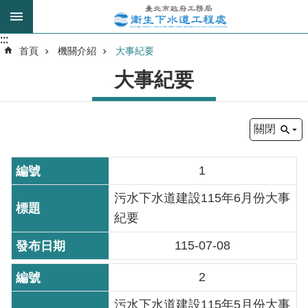
跳到主要內容區塊
:::
:::
進
首頁
機關介紹
大事紀要
階
大事紀要
搜
尋
關閉
我
的
1
身
分
污水下水道建設115年6月份大事
是
紀要
115-07-08
公
告
2
訊
息
污水下水道建設115年5月份大事