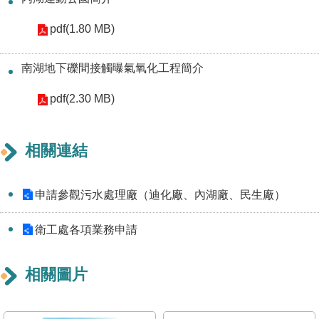
重
pdf(1.80 MB)
點
業
務
南湖地下礫間接觸曝氣氧化工程簡介
pdf(2.30 MB)
廉
政
園
相關連結
地
申請參觀污水處理廠（迪化廠、內湖廠、民生廠）
為
民
衛工處各項業務申請
服
務
相關圖片
網
站