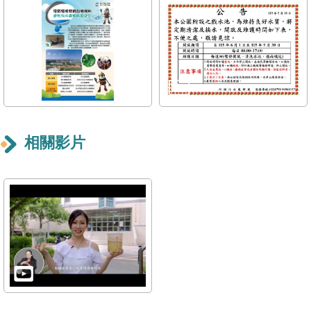
導
覽
回
首
頁
English
相關影片
常
見
問
答
陳
情
系
統