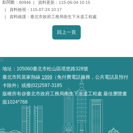
點閱數：
資料更新：
115-06-04 10:15
80946
雙
資料檢視：
115-07-24 10:17
語
資料維護：
臺北市政府工務局衛生下水道工程處
詞
彙
回上一頁
TAIPEI
PASS
臺
:::
北
地址：105060臺北市松山區塔悠路328號
通
臺北市民當家熱線
1999
（免付費電話服務，公共電話及預付
卡除外）或撥(02)2597-3185
政
版權所有@臺北市政府工務局衛生下水道工程處 最佳瀏覽畫
府
面1024*768
網
站
資
料
開