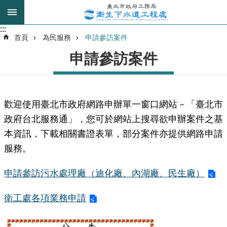
跳到主要內容區塊
:::
:::
進
首頁
為民服務
申請參訪案件
階
申請參訪案件
搜
尋
歡迎使用臺北市政府網路申辦單一窗口網站－「
臺北市
我
政府台北服務通
」，您可於網站上搜尋欲申辦案件之基
的
本資訊，下載相關書證表單，部分案件亦提供網路申請
身
分
服務。
是
申請參訪污水處理廠（迪化廠、內湖廠、民生廠）
公
告
衛工處各項業務申請
訊
息