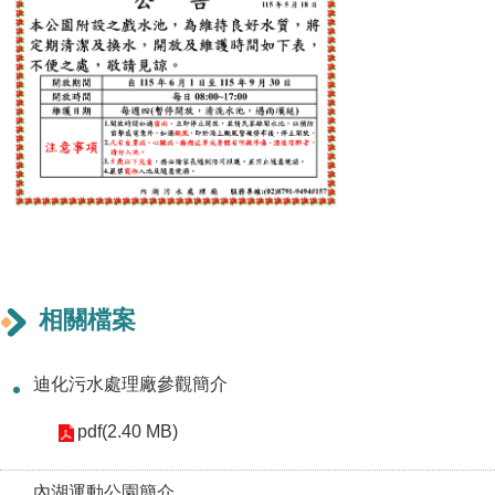
機
關
介
紹
業
務
資
訊
相關檔案
政
府
資
迪化污水處理廠參觀簡介
訊
pdf(2.40 MB)
公
開
內湖運動公園簡介