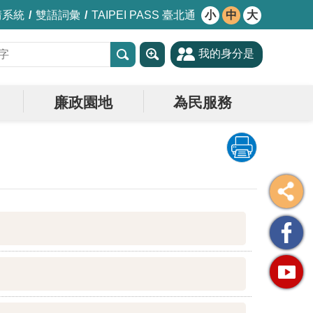
情系統
雙語詞彙
TAIPEI PASS 臺北通
小
中
大
我的身分是
廉政園地
為民服務