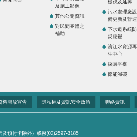
檢視及延壽
及施工影像
污水處理廠設
其他公開資訊
備更新及營運
對民間團體之
下水道系統防
補助
災應變
濱江水資源再
生中心
採購平臺
節能減碳
資料開放宣告
隱私權及資訊安全政策
聯絡資訊
付卡除外）或撥(02)2597-3185