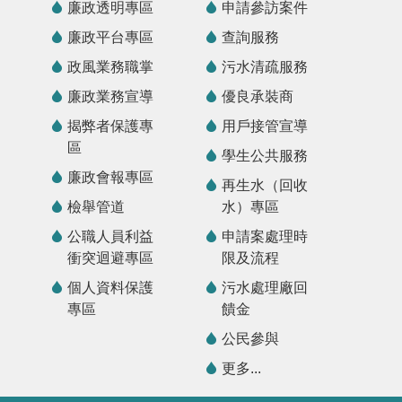
廉政透明專區
申請參訪案件
廉政平台專區
查詢服務
政風業務職掌
污水清疏服務
廉政業務宣導
優良承裝商
揭弊者保護專
用戶接管宣導
區
學生公共服務
廉政會報專區
再生水（回收
檢舉管道
水）專區
公職人員利益
申請案處理時
衝突迴避專區
限及流程
個人資料保護
污水處理廠回
專區
饋金
公民參與
更多...