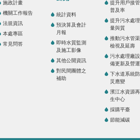
施政計畫
提升用戶接管
普及率
機關工作報告
統計資料
提升污水處理
法規資訊
預決算及會計
量與質
月報
本處專區
推動污水管渠
即時水質監測
常見問答
檢視及延壽
及施工影像
污水處理廠設
其他公開資訊
備更新及營運
對民間團體之
下水道系統防
補助
災應變
濱江水資源再
生中心
採購平臺
節能減碳