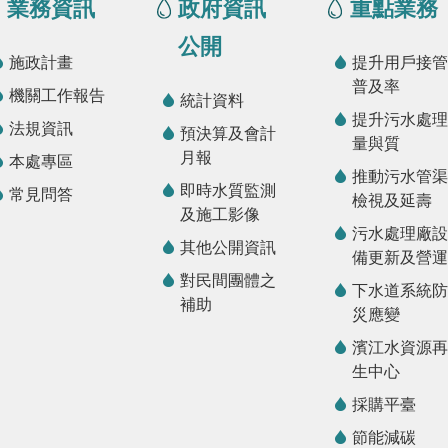
業務資訊
政府資訊
重點業務
公開
施政計畫
提升用戶接管
普及率
機關工作報告
統計資料
提升污水處理
法規資訊
預決算及會計
量與質
月報
本處專區
推動污水管渠
即時水質監測
常見問答
檢視及延壽
及施工影像
污水處理廠設
其他公開資訊
備更新及營運
對民間團體之
下水道系統防
補助
災應變
濱江水資源再
生中心
採購平臺
節能減碳