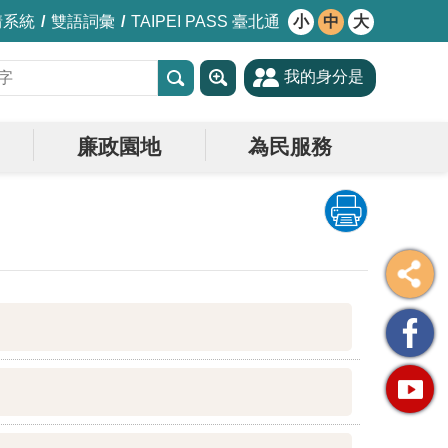
情系統
雙語詞彙
TAIPEI PASS 臺北通
小
中
大
我的身分是
廉政園地
為民服務