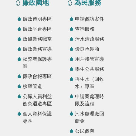
廉政園地
為民服務
廉政透明專區
申請參訪案件
廉政平台專區
查詢服務
政風業務職掌
污水清疏服務
廉政業務宣導
優良承裝商
揭弊者保護專
用戶接管宣導
區
學生公共服務
廉政會報專區
再生水（回收
檢舉管道
水）專區
公職人員利益
申請案處理時
衝突迴避專區
限及流程
個人資料保護
污水處理廠回
專區
饋金
公民參與