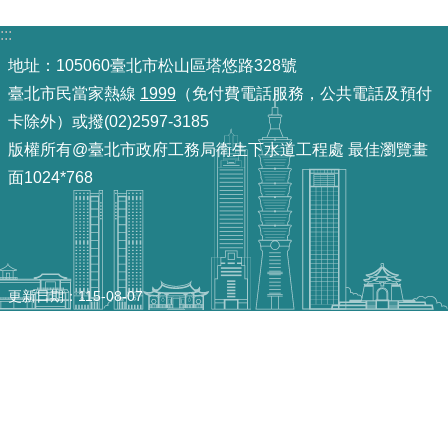
:::
機
地址：105060臺北市松山區塔悠路328號
關
介
臺北市民當家熱線
1999
（免付費電話服務，公共電話及預付
紹
卡除外）或撥(02)2597-3185
版權所有@臺北市政府工務局衛生下水道工程處 最佳瀏覽畫
業
面1024*768
務
資
訊
政
更新日期
115-08-07
府
資
訊
公
開