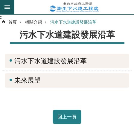
跳到主要內容區塊
:::
:::
進
首頁
機關介紹
污水下水道建設發展沿革
階
污水下水道建設發展沿革
搜
尋
污水下水道建設發展沿革
我
的
未來展望
身
分
是
公
告
回上一頁
訊
息