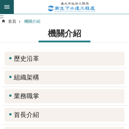
跳到主要內容區塊
:::
:::
進
首頁
機關介紹
階
機關介紹
搜
尋
歷史沿革
我
的
組織架構
身
分
是
業務職掌
公
告
首長介紹
訊
息