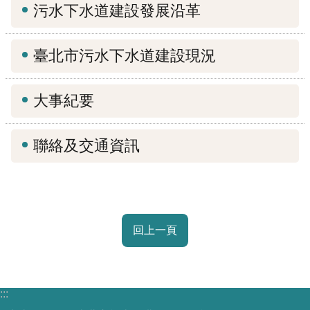
污水下水道建設發展沿革
機
關
臺北市污水下水道建設現況
介
紹
大事紀要
業
務
聯絡及交通資訊
資
訊
政
府
回上一頁
資
訊
公
開
:::