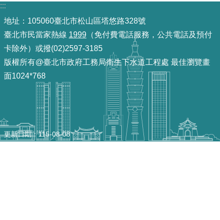
:::
機
地址：105060臺北市松山區塔悠路328號
關
臺北市民當家熱線
1999
（免付費電話服務，公共電話及預付
介
卡除外）或撥(02)2597-3185
紹
版權所有@臺北市政府工務局衛生下水道工程處 最佳瀏覽畫
面1024*768
業
務
資
訊
更新日期
115-08-08
政
府
資
訊
公
開