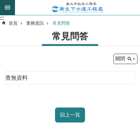
跳到主要內容區塊
:::
:::
進
首頁
業務資訊
常見問答
階
常見問答
搜
尋
關閉
我
的
查無資料
身
分
是
公
回上一頁
告
訊
息