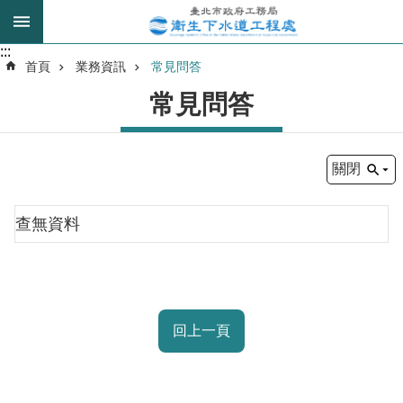
跳到主要內容區塊
:::
:::
進
首頁
業務資訊
常見問答
階
常見問答
搜
尋
關閉
我
的
查無資料
身
分
是
公
回上一頁
告
訊
息