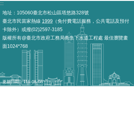
:::
機
地址：105060臺北市松山區塔悠路328號
關
臺北市民當家熱線
1999
（免付費電話服務，公共電話及預付
介
卡除外）或撥(02)2597-3185
紹
版權所有@臺北市政府工務局衛生下水道工程處 最佳瀏覽畫
面1024*768
業
務
資
訊
更新日期
115-08-08
政
府
資
訊
公
開