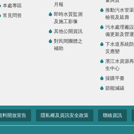
量與質
月報
本處專區
推動污水管渠
即時水質監測
常見問答
檢視及延壽
及施工影像
污水處理廠設
其他公開資訊
備更新及營運
對民間團體之
下水道系統防
補助
災應變
濱江水資源再
生中心
採購平臺
節能減碳
資料開放宣告
隱私權及資訊安全政策
聯絡資訊