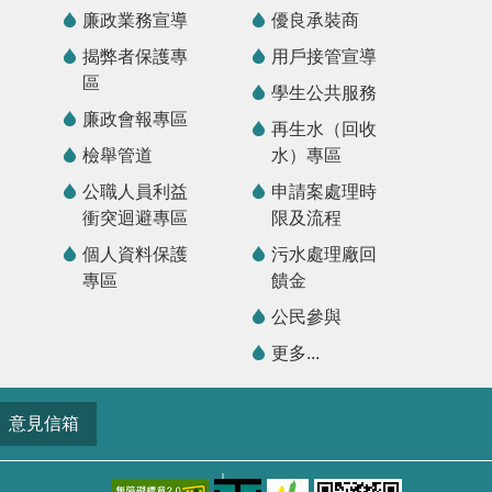
廉政業務宣導
優良承裝商
揭弊者保護專
用戶接管宣導
區
學生公共服務
廉政會報專區
再生水（回收
檢舉管道
水）專區
公職人員利益
申請案處理時
衝突迴避專區
限及流程
個人資料保護
污水處理廠回
專區
饋金
公民參與
更多...
意見信箱