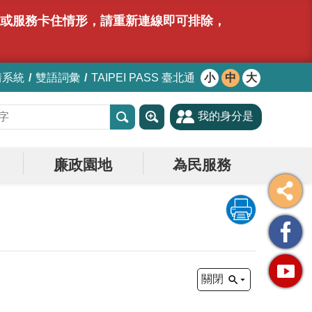
網站或服務卡住情形，請重新連線即可排除，
情系統
雙語詞彙
TAIPEI PASS 臺北通
小
中
大
我的身分是
廉政園地
為民服務
關閉