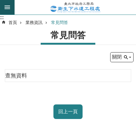
跳到主要內容區塊
:::
:::
進
首頁
業務資訊
常見問答
階
常見問答
搜
尋
關閉
我
的
查無資料
身
分
是
公
回上一頁
告
訊
息