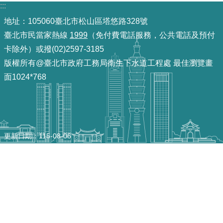
:::
機
地址：105060臺北市松山區塔悠路328號
關
臺北市民當家熱線
1999
（免付費電話服務，公共電話及預付
介
卡除外）或撥(02)2597-3185
紹
版權所有@臺北市政府工務局衛生下水道工程處 最佳瀏覽畫
面1024*768
業
務
資
訊
更新日期
115-08-06
政
府
資
訊
公
開