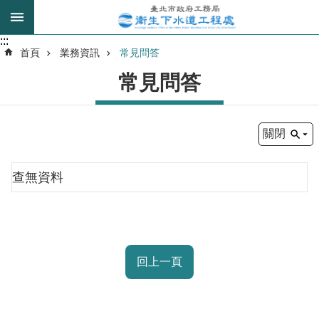
跳到主要內容區塊
:::
:::
進
首頁
業務資訊
常見問答
階
常見問答
搜
尋
關閉
我
的
查無資料
身
分
是
公
回上一頁
告
訊
息