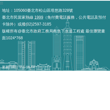
:::
機
地址：105060臺北市松山區塔悠路328號
關
臺北市民當家熱線
1999
（免付費電話服務，公共電話及預付
介
卡除外）或撥(02)2597-3185
紹
版權所有@臺北市政府工務局衛生下水道工程處 最佳瀏覽畫
面1024*768
業
務
資
訊
更新日期
115-08-08
政
府
資
訊
公
開