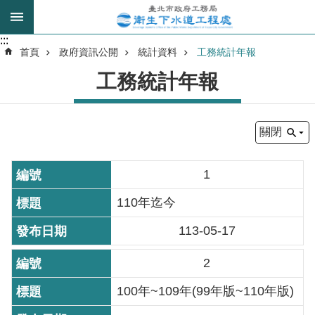
跳到主要內容區塊
:::
:::
進
首頁
政府資訊公開
統計資料
工務統計年報
階
工務統計年報
搜
尋
關閉
我
的
1
身
分
110年迄今
是
113-05-17
公
2
告
訊
100年~109年(99年版~110年版)
息