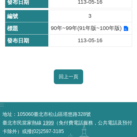
113-05-16
機
3
關
介
90年~99年(91年版~100年版)
紹
113-05-16
業
務
資
訊
回上一頁
政
府
:::
資
訊
地址：105060臺北市松山區塔悠路328號
公
臺北市民當家熱線
1999
（免付費電話服務，公共電話及預付
開
卡除外）或撥(02)2597-3185