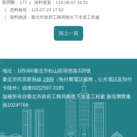
點閱數：
資料更新：114-08-07 16:31
177
導
資料檢視：115-07-23 17:52
覽
資料維護：臺北市政府工務局衛生下水道工程處
回
回上一頁
首
頁
English
:::
常
地址：105060臺北市松山區塔悠路328號
見
臺北市民當家熱線
1999
（免付費電話服務，公共電話及預付
問
卡除外）或撥(02)2597-3185
答
版權所有@臺北市政府工務局衛生下水道工程處 最佳瀏覽畫
面1024*768
陳
情
系
統