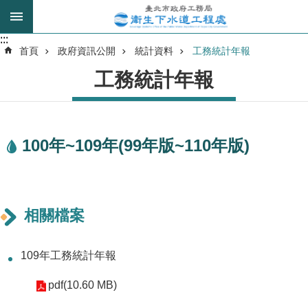
跳到主要內容區塊
:::
:::
進
首頁
政府資訊公開
統計資料
工務統計年報
階
工務統計年報
搜
尋
100年~109年(99年版~110年版)
我
的
身
分
是
相關檔案
公
109年工務統計年報
告
訊
pdf(10.60 MB)
息