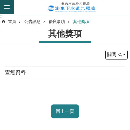
跳到主要內容區塊
:::
:::
進
首頁
公告訊息
優良事蹟
其他獎項
階
其他獎項
搜
尋
關閉
我
的
查無資料
身
分
是
公
回上一頁
告
訊
息