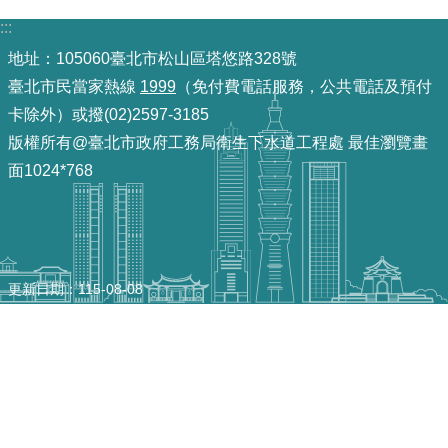
:::
機
地址：105060臺北市松山區塔悠路328號
關
臺北市民當家熱線
1999
（免付費電話服務，公共電話及預付
介
紹
卡除外）或撥(02)2597-3185
版權所有@臺北市政府工務局衛生下水道工程處 最佳瀏覽畫
業
面1024*768
務
資
訊
更新日期
115-08-08
政
府
資
訊
公
開