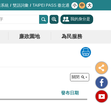
情系統
雙語詞彙
TAIPEI PASS 臺北通
小
中
大
我的身分是
廉政園地
為民服務
關閉
發布日期