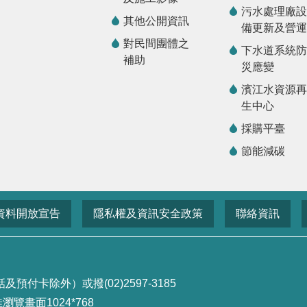
污水處理廠設
其他公開資訊
備更新及營運
對民間團體之
下水道系統防
補助
災應變
濱江水資源再
生中心
採購平臺
節能減碳
資料開放宣告
隱私權及資訊安全政策
聯絡資訊
付卡除外）或撥(02)2597-3185
畫面1024*768