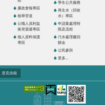
區
學生公共服務
廉政會報專區
再生水（回收
檢舉管道
水）專區
公職人員利益
申請案處理時
衝突迴避專區
限及流程
個人資料保護
污水處理廠回
專區
饋金
公民參與
更多...
意見信箱