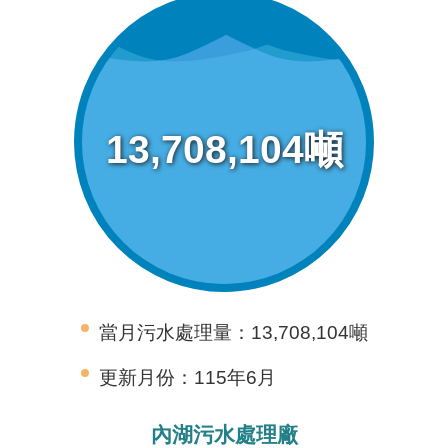
重
點
業
務
13,708,104噸
廉
政
園
地
為
民
服
當月污水處理量：13,708,104噸
務
更新月份：115年6月
網
內湖污水處理廠
站