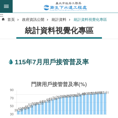
跳到主要內容區塊
:::
:::
進
首頁
政府資訊公開
統計資料
統計資料視覺化專區
階
統計資料視覺化專區
搜
尋
我
115年7月用戶接管普及率
的
身
分
是
公
告
訊
息