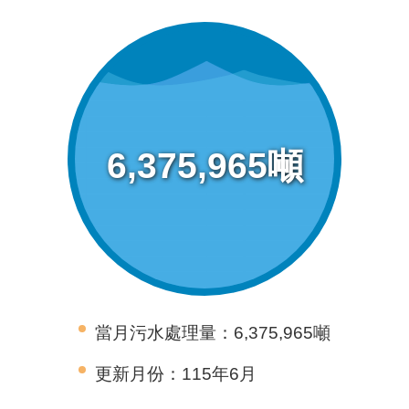
導
覽
回
首
頁
6,375,965噸
English
常
見
問
答
陳
當月污水處理量：6,375,965噸
情
系
更新月份：115年6月
統