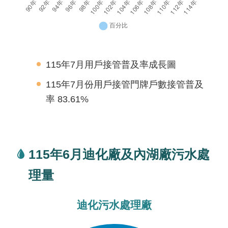
機
關
介
紹
115年7月用戶接管普及率成長圖
115年7月份用戶接管門牌戶數接管普及
業
務
率 83.61%
資
訊
政
115年6月迪化廠及內湖廠污水處
府
理量
資
訊
公
迪化污水處理廠
開