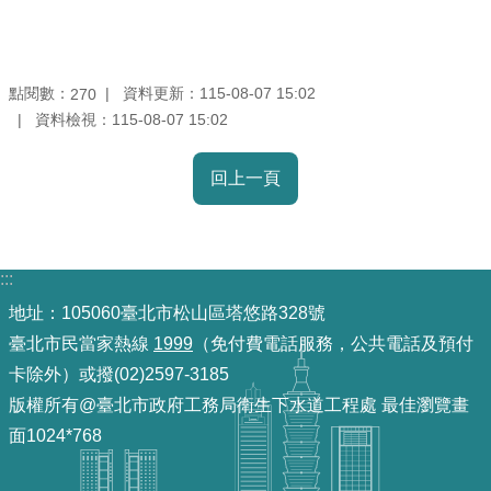
雙
語
詞
點閱數：
資料更新：
115-08-07 15:02
270
彙
資料檢視：
115-08-07 15:02
TAIPEI
回上一頁
PASS
臺
北
通
:::
地址：105060臺北市松山區塔悠路328號
政
臺北市民當家熱線
1999
（免付費電話服務，公共電話及預付
府
卡除外）或撥(02)2597-3185
網
版權所有@臺北市政府工務局衛生下水道工程處 最佳瀏覽畫
站
資
面1024*768
料
開