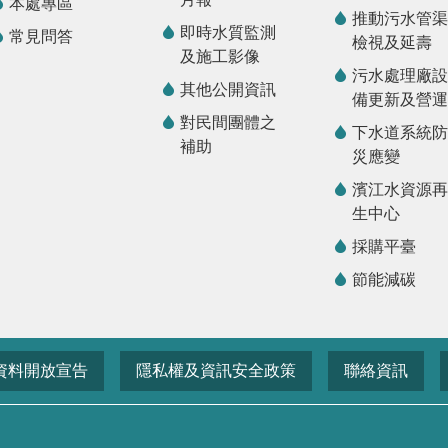
本處專區
推動污水管渠
即時水質監測
常見問答
檢視及延壽
及施工影像
污水處理廠設
其他公開資訊
備更新及營運
對民間團體之
下水道系統防
補助
災應變
濱江水資源再
生中心
採購平臺
節能減碳
資料開放宣告
隱私權及資訊安全政策
聯絡資訊