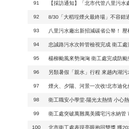
91
【採訪通知】「北市代管八里污水
92
8/30「大稻埕煙火最終場」不容
93
八里污水廠出新招減碳省公帑！ 壓
94
忠誠路污水次幹管檢視完成 衛工處
95
楊柳颱風來勢洶洶 衛工處完成防颱
96
另類暑假「親水」行程 來趟內湖污
97
煙火、夕陽、河景一次收!北市迪
98
衛工職安小學堂-陽光太熱情 小心熱
99
衛工處突破萬難萬美國宅污水納管
100
北市衛工處表現亮眼抱回雙獎 獲20