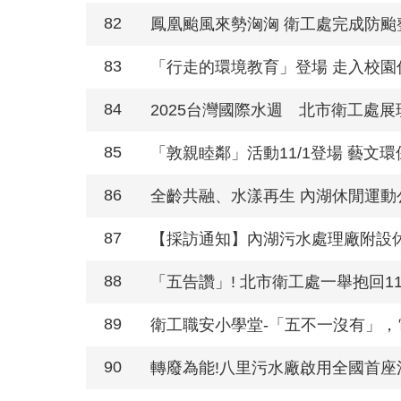
82
鳳凰颱風來勢洶洶 衛工處完成防颱
83
「行走的環境教育」登場 走入校園
84
2025台灣國際水週 北市衛工處
85
「敦親睦鄰」活動11/1登場 藝文
86
全齡共融、水漾再生 內湖休閒運動
87
【採訪通知】內湖污水處理廠附設
88
「五告讚」! 北市衛工處一舉抱回1
89
衛工職安小學堂-「五不一沒有」，
90
轉廢為能!八里污水廠啟用全國首座沼