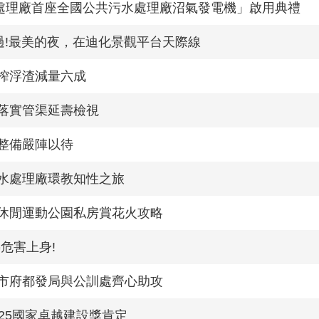
處理廠首座全國公共污水處理廠沼氣發電機」啟用典禮
錯過!最美的夜，在迪化景觀平台天際線
榨浮渣減量六成
落實管渠延壽檢視
整備嚴陣以待
水處理廠環教知性之旅
化休閒運動公園私房賞花火攻略
危害上身!
 市府都發局與公訓處齊心助攻
25國家卓越建設獎肯定