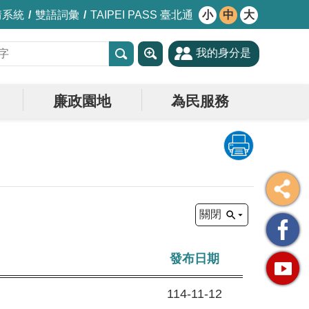
情系統
雙語詞彙
TAIPEI PASS 臺北通
小
中
大
我的身分是
廉政園地
為民服務
關閉
發布日期
114-11-12