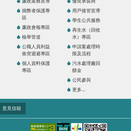
廉政業務宣導
優良承裝商
揭弊者保護專
用戶接管宣導
區
學生公共服務
廉政會報專區
再生水（回收
檢舉管道
水）專區
公職人員利益
申請案處理時
衝突迴避專區
限及流程
個人資料保護
污水處理廠回
專區
饋金
公民參與
更多...
意見信箱