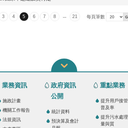
...
3
4
5
6
7
8
21
每頁筆數
業務資訊
政府資訊
重點業務
公開
施政計畫
提升用戶接管
普及率
機關工作報告
統計資料
提升污水處理
法規資訊
預決算及會計
量與質
月報