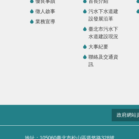
優良事蹟
首長介紹
徵人啟事
污水下水道建
設發展沿革
業務宣導
臺北市污水下
水道建設現況
大事紀要
聯絡及交通資
訊
政府網站
地址：105060臺北市松山區塔悠路328號