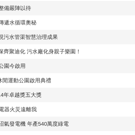
整備嚴陣以待
傳遞水循環奧秘
展現污水管渠智慧治理成果
環保齊聚迪化 污水廠化身親子樂園！
公園今啟用
休閒運動公園啟用典禮
14年卓越獎五大獎
電器火災遠離我
氣發電機 年產540萬度綠電