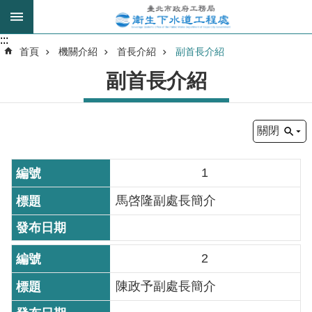
跳到主要內容區塊
:::
:::
進
首頁
機關介紹
首長介紹
副首長介紹
階
副首長介紹
搜
尋
關閉
我
的
1
身
分
馬啓隆副處長簡介
是
公
2
告
陳政予副處長簡介
訊
息