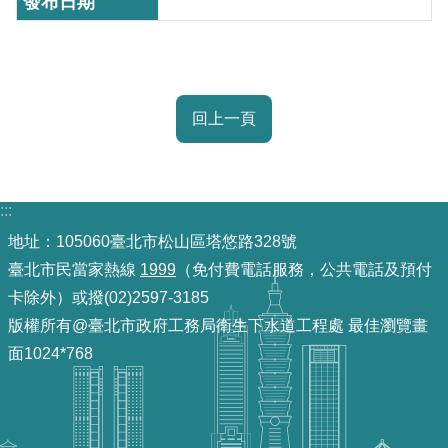
機
關
介
紹
回上一頁
業
務
:::
資
訊
地址：105060臺北市松山區塔悠路328號
臺北市民當家熱線
1999
（免付費電話服務，公共電話及預付
政
卡除外）或撥(02)2597-3185
府
版權所有@臺北市政府工務局衛生下水道工程處 最佳瀏覽畫
資
面1024*768
訊
公
開