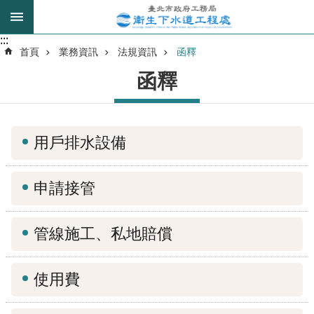
跳到主要內容區塊
:::
:::
進
首頁
業務資訊
法規資訊
函釋
階
函釋
搜
尋
用戶排水設備
我
的
申請接管
身
分
是
管線施工、私地賠償
公
告
使用費
訊
息