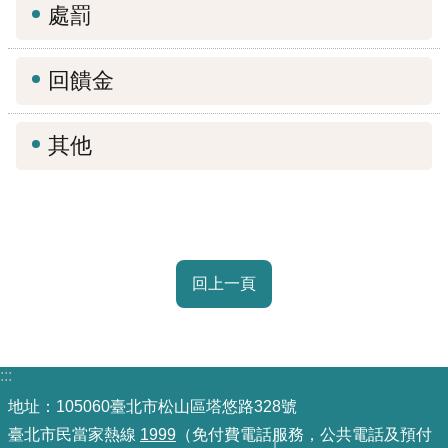
處罰
機
關
回饋金
介
紹
其他
業
務
資
訊
回上一頁
政
府
資
訊
:::
公
地址：105060臺北市松山區塔悠路328號
開
臺北市民當家熱線
1999
（免付費電話服務，公共電話及預付