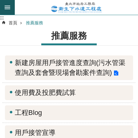
跳到主要內容區塊
:::
:::
進
首頁
推薦服務
階
推薦服務
搜
尋
新建房屋用戶接管進度查詢(污水管渠
我
查詢及套會暨現場會勘案件查詢)
的
身
分
使用費及投肥費試算
是
工程Blog
公
告
訊
用戶接管宣導
息