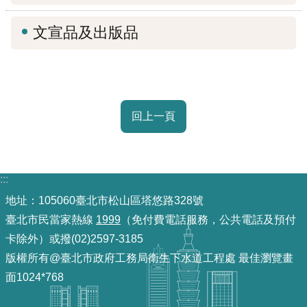
機
文宣品及出版品
關
介
紹
業
回上一頁
務
資
訊
:::
地址：105060臺北市松山區塔悠路328號
政
府
臺北市民當家熱線
1999
（免付費電話服務，公共電話及預付
資
卡除外）或撥(02)2597-3185
訊
版權所有@臺北市政府工務局衛生下水道工程處 最佳瀏覽畫
公
面1024*768
開