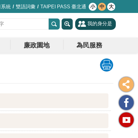
情系統
雙語詞彙
TAIPEI PASS 臺北通
小
中
大
我的身分是
廉政園地
為民服務