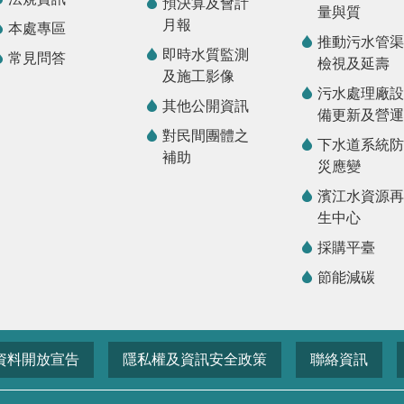
預決算及會計
量與質
月報
本處專區
推動污水管渠
即時水質監測
常見問答
檢視及延壽
及施工影像
污水處理廠設
其他公開資訊
備更新及營運
對民間團體之
下水道系統防
補助
災應變
濱江水資源再
生中心
採購平臺
節能減碳
資料開放宣告
隱私權及資訊安全政策
聯絡資訊