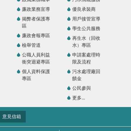
廉政業務宣導
優良承裝商
揭弊者保護專
用戶接管宣導
區
學生公共服務
廉政會報專區
再生水（回收
檢舉管道
水）專區
公職人員利益
申請案處理時
衝突迴避專區
限及流程
個人資料保護
污水處理廠回
專區
饋金
公民參與
更多...
意見信箱