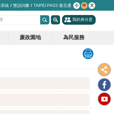
情系統
雙語詞彙
TAIPEI PASS 臺北通
小
中
大
我的身分是
廉政園地
為民服務