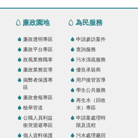
廉政園地
為民服務
廉政透明專區
申請參訪案件
廉政平台專區
查詢服務
政風業務職掌
污水清疏服務
廉政業務宣導
優良承裝商
揭弊者保護專
用戶接管宣導
區
學生公共服務
廉政會報專區
再生水（回收
檢舉管道
水）專區
公職人員利益
申請案處理時
衝突迴避專區
限及流程
個人資料保護
污水處理廠回