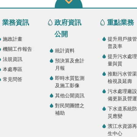
業務資訊
政府資訊
重點業務
公開
施政計畫
提升用戶接管
普及率
機關工作報告
統計資料
提升污水處理
法規資訊
預決算及會計
量與質
月報
本處專區
推動污水管渠
即時水質監測
常見問答
檢視及延壽
及施工影像
污水處理廠設
其他公開資訊
備更新及營運
對民間團體之
下水道系統防
補助
災應變
濱江水資源再
生中心