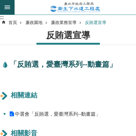
跳到主要內容區塊
:::
:::
進
首頁
廉政園地
廉政業務宣導
反賄選宣導
階
反賄選宣導
搜
尋
「反賄選，愛臺灣系列--動畫篇」
我
的
身
分
是
相關連結
公
中選會「反賄選，愛臺灣系列--動畫篇」
告
訊
息
相關影音