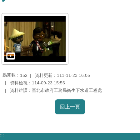
機
關
介
紹
業
務
資
訊
點閱數：
資料更新：111-11-23 16:05
152
資料檢視：114-09-23 15:56
資料維護：臺北市政府工務局衛生下水道工程處
政
府
回上一頁
資
訊
公
開
:::