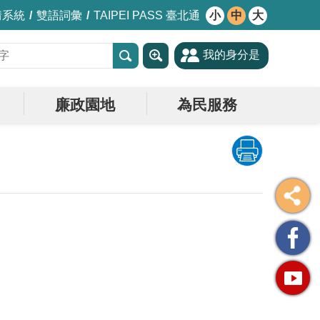
情系統
雙語詞彙
TAIPEI PASS 臺北通
小
中
大
我的身分是
廉政園地
為民服務