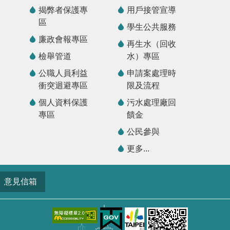
揭弊者保護專
用戶接管宣導
區
學生公共服務
廉政會報專區
再生水（回收
檢舉管道
水）專區
公職人員利益
申請案處理時
衝突迴避專區
限及流程
個人資料保護
污水處理廠回
專區
饋金
公民參與
更多...
意見信箱