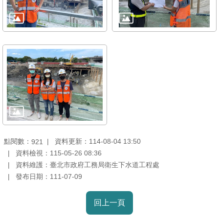
雙
語
詞
彙
TAIPEI
PASS
臺
北
通
點閱數：
資料更新：114-08-04 13:50
921
政
資料檢視：115-05-26 08:36
府
資料維護：臺北市政府工務局衛生下水道工程處
網
發布日期：111-07-09
站
資
回上一頁
料
開