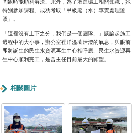
問題時能順利解決。此外，為了增進環工相關知識，她
導
特別參加課程、成功考取「甲級廢（水）專責處理證
覽
照」。
回
首
「這裡沒有上下之分，我們是一個團隊。」談論起施工
頁
過程中的大小事，辦公室裡洋溢著活潑的氣息，與眼前
即將誕生的民生水資源再生中心相呼應。民生水資源再
English
生中心順利完工，是曾主任目前最大的願望。
常
見
問
相關圖片
答
陳
情
系
統