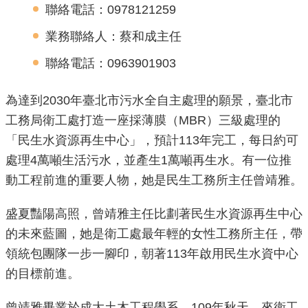
聯絡電話：0978121259
機
業務聯絡人：蔡和成主任
關
介
聯絡電話：0963901903
紹
為達到2030年臺北市污水全自主處理的願景，臺北市
業
工務局衛工處打造一座採薄膜（MBR）三級處理的
務
「民生水資源再生中心」，預計113年完工，每日約可
資
處理4萬噸生活污水，並產生1萬噸再生水。有一位推
訊
動工程前進的重要人物，她是民生工務所主任曾靖雅。
政
盛夏豔陽高照，曾靖雅主任比劃著民生水資源再生中心
府
的未來藍圖，她是衛工處最年輕的女性工務所主任，帶
資
領統包團隊一步一腳印，朝著113年啟用民生水資中心
訊
公
的目標前進。
開
曾靖雅畢業於成大土木工程學系，109年秋天，來衛工