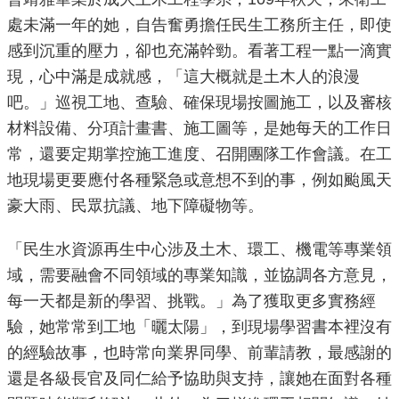
重
處未滿一年的她，自告奮勇擔任民生工務所主任，即使
點
感到沉重的壓力，卻也充滿幹勁。看著工程一點一滴實
業
現，心中滿是成就感，「這大概就是土木人的浪漫
務
吧。」巡視工地、查驗、確保現場按圖施工，以及審核
材料設備、分項計畫書、施工圖等，是她每天的工作日
廉
常，還要定期掌控施工進度、召開團隊工作會議。在工
政
園
地現場更要應付各種緊急或意想不到的事，例如颱風天
地
豪大雨、民眾抗議、地下障礙物等。
為
「民生水資源再生中心涉及土木、環工、機電等專業領
民
域，需要融會不同領域的專業知識，並協調各方意見，
服
每一天都是新的學習、挑戰。」為了獲取更多實務經
務
驗，她常常到工地「曬太陽」，到現場學習書本裡沒有
的經驗故事，也時常向業界同學、前輩請教，最感謝的
網
還是各級長官及同仁給予協助與支持，讓她在面對各種
站