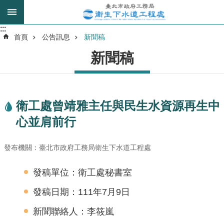
跳到主要內容區塊
:::
:::
進
首頁
公告訊息
新聞稿
階
新聞稿
搜
尋
衛工處曾靖雅主任與民生水資源再生中
我
心並肩前行
的
身
分
發布機關：臺北市政府工務局衛生下水道工程處
是
發稿單位：衛工處秘書室
公
發稿日期：111年7月9日
告
訊
新聞聯絡人：李筱嵐
息