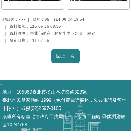
雙
語
點閱數：
資料更新：114-08-04 13:54
478
詞
資料檢視：115-05-26 08:36
彙
資料維護：臺北市政府工務局衛生下水道工程處
發布日期：111-07-26
TAIPEI
PASS
回上一頁
臺
北
通
:::
政
地址：105060臺北市松山區塔悠路328號
府
臺北市民當家熱線
1999
（免付費電話服務，公共電話及預付
網
卡除外）或撥(02)2597-3185
站
資
版權所有@臺北市政府工務局衛生下水道工程處 最佳瀏覽畫
料
面1024*768
開