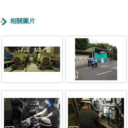
導
覽
相關圖片
回
首
頁
English
常
見
問
答
陳
情
系
統