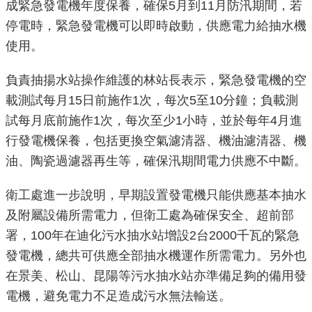
成緊急發電機年度保養，確保5月到11月防汛期間，若
重
停電時，緊急發電機可以即時啟動，供應電力給抽水機
點
使用。
業
務
負責抽揚水站操作維護的林站長表示，緊急發電機的空
載測試每月15日前施作1次，每次5至10分鐘；負載測
廉
試每月底前施作1次，每次至少1小時，並於每年4月進
政
園
行發電機保養，包括更換空氣濾清器、機油濾清器、機
地
油、陶瓷過濾器再生等，確保汛期間電力供應不中斷。
為
衛工處進一步說明，早期設置發電機只能供應基本抽水
民
及附屬設備所需電力，但衛工處為確保安全、超前部
服
署，100年在迪化污水抽水站增設2台2000千瓦的緊急
務
發電機，總共可供應全部抽水機運作所需電力。另外也
在景美、松山、昆陽等污水抽水站亦準備足夠的備用發
網
電機，避免電力不足造成污水無法輸送。
站