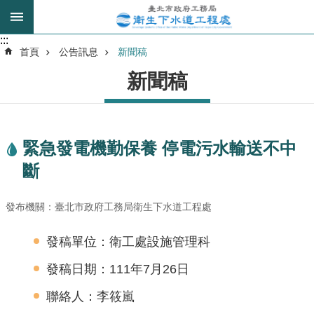
跳到主要內容區塊
:::
:::
進
首頁
公告訊息
新聞稿
階
新聞稿
搜
尋
緊急發電機勤保養 停電污水輸送不中
我
斷
的
身
分
發布機關：臺北市政府工務局衛生下水道工程處
是
發稿單位：衛工處設施管理科
公
發稿日期：111年7月26日
告
訊
聯絡人：李筱嵐
息