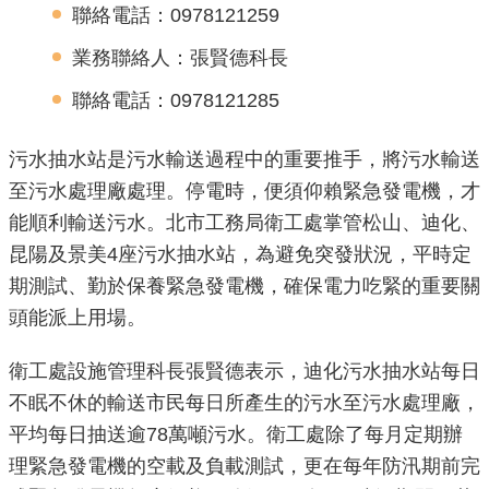
聯絡電話：0978121259
機
業務聯絡人：張賢德科長
關
介
聯絡電話：0978121285
紹
污水抽水站是污水輸送過程中的重要推手，將污水輸送
業
至污水處理廠處理。停電時，便須仰賴緊急發電機，才
務
能順利輸送污水。北市工務局衛工處掌管松山、迪化、
資
昆陽及景美4座污水抽水站，為避免突發狀況，平時定
訊
期測試、勤於保養緊急發電機，確保電力吃緊的重要關
頭能派上用場。
政
府
衛工處設施管理科長張賢德表示，迪化污水抽水站每日
資
不眠不休的輸送市民每日所產生的污水至污水處理廠，
訊
公
平均每日抽送逾78萬噸污水。衛工處除了每月定期辦
開
理緊急發電機的空載及負載測試，更在每年防汛期前完