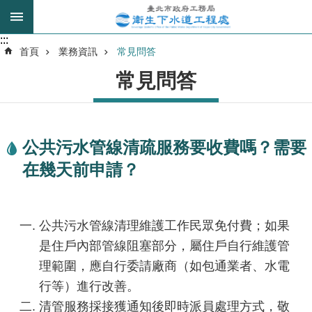
跳到主要內容區塊
:::
:::
進
首頁
業務資訊
常見問答
階
常見問答
搜
尋
公共污水管線清疏服務要收費嗎？需要
我
在幾天前申請？
的
身
分
是
公共污水管線清理維護工作民眾免付費；如果
是住戶內部管線阻塞部分，屬住戶自行維護管
公
理範圍，應自行委請廠商（如包通業者、水電
告
行等）進行改善。
訊
息
清管服務採接獲通知後即時派員處理方式，敬