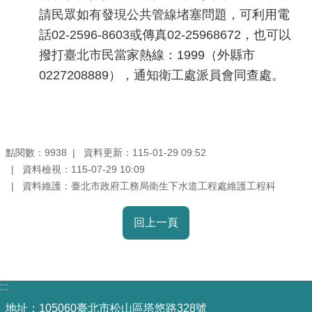
請民眾如有發現公共管線堵塞問題，可利用電
機
話02-2596-8603或傳真02-25968672，也可以
關
撥打臺北市民當家熱線：1999（外縣市
介
0227208889），通知衛工處派員會同查處。
紹
業
務
資
點閱數：
資料更新：115-01-29 09:52
9938
訊
資料檢視：115-07-29 10:09
資料維護：臺北市政府工務局衛生下水道工程處維護工程科
政
府
回上一頁
資
訊
公
:::
開
地址：105060臺北市松山區塔悠路328號