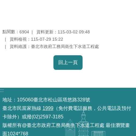
機
關
介
點閱數：
資料更新：115-03-02 09:48
6904
紹
資料檢視：115-07-29 15:22
資料維護：臺北市政府工務局衛生下水道工程處
業
務
回上一頁
資
訊
政
:::
府
地址：105060臺北市松山區塔悠路328號
資
臺北市民當家熱線
1999
（免付費電話服務，公共電話及預付
訊
卡除外）或撥(02)2597-3185
公
版權所有@臺北市政府工務局衛生下水道工程處 最佳瀏覽畫
開
面1024*768