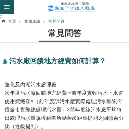
跳到主要內容區塊
:::
:::
進
首頁
業務資訊
常見問答
階
常見問答
搜
尋
污水廠回饋地方經費如何計算？
我
的
身
分
迪化及內湖污水處理廠：
是
次年度污水廠回饋地方經費 =前年度實收污水下水道
使用費總額×（前年度該污水廠實際處理污水量/前年
公
度全市實際總處理污水量）×前年度該污水廠平均每
告
日處理污水量規模範圍所涵蓋級距應提列之回饋百分
訊
息
比（逐級提列）。