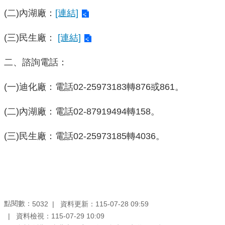
(二)內湖廠：
[連結]
機
關
(三)民生廠：
[連結]
介
紹
二、諮詢電話：
業
(一)迪化廠：電話02-25973183轉876或861。
務
資
(二)內湖廠：電話02-87919494轉158。
訊
(三)民生廠：電話02-25973185轉4036。
政
府
資
訊
公
點閱數：
資料更新：115-07-28 09:59
5032
開
資料檢視：115-07-29 10:09