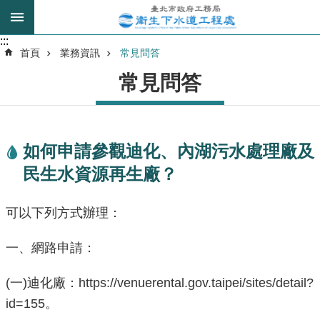
跳到主要內容區塊
:::
:::
進
首頁
業務資訊
常見問答
階
常見問答
搜
尋
如何申請參觀迪化、內湖污水處理廠及
我
民生水資源再生廠？
的
身
分
可以下列方式辦理：
是
一、網路申請：
公
告
(一)迪化廠：https://venuerental.gov.taipei/sites/detail?
訊
id=155。
息