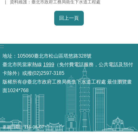
資料維護：臺北市政府工務局衛生下水道工程處
重
點
回上一頁
業
務
廉
:::
政
地址：105060臺北市松山區塔悠路328號
園
臺北市民當家熱線
1999
（免付費電話服務，公共電話及預付
地
卡除外）或撥(02)2597-3185
版權所有@臺北市政府工務局衛生下水道工程處 最佳瀏覽畫
為
面1024*768
民
服
務
網
更新日期
115-08-07
站