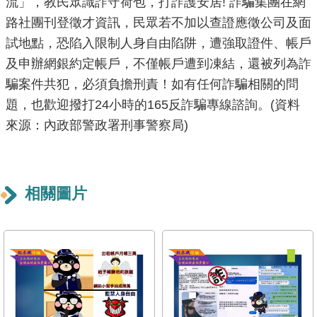
流」，教民眾識詐守荷包，打詐護安居! 詐騙集團在網
放
路社團刊登徵才資訊，民眾若不加以查證應徵公司及面
宣
試地點，恐陷入限制人身自由陷阱，遭強取證件、帳戶
告
及申辦網銀約定帳戶，不僅帳戶遭到凍結，還被列為詐
隱
騙案件共犯，必須負擔刑責！如有任何詐騙相關的問
私
題，也歡迎撥打24小時的165反詐騙專線諮詢。(資料
權
來源：內政部警政署刑事警察局)
及
資
訊
安
相關圖片
全
政
策
聯
絡
資