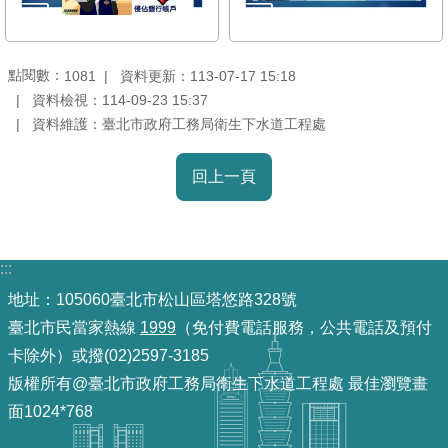
訊
意
點閱數：
資料更新：113-07-17 15:18
1081
見
資料檢視：114-09-23 15:37
信
資料維護：臺北市政府工務局衛生下水道工程處
箱
回上一頁
:::
地址：105060臺北市松山區塔悠路328號
臺北市民當家熱線
1999
（免付費電話服務，公共電話及預付
卡除外）或撥(02)2597-3185
版權所有@臺北市政府工務局衛生下水道工程處 最佳瀏覽畫
面1024*768