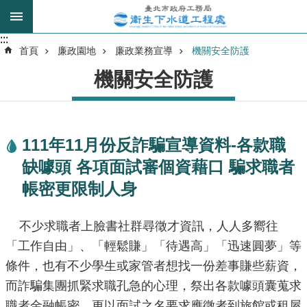
跳到主要內容區塊
:::
:::
進
首頁
廉政園地
廉政業務宣導
機關安全防護
階
機關安全防護
搜
尋
111年11月份反詐騙宣導資料-各款職
我
缺噱頭 各項面試審個資藉口 騙求職者
的
身
帳密更限制人身
分
是
不少求職者上臉書社群尋徵才資訊，人人多嚮往
「工作自由」、「輕鬆賺」「待遇高」「迅速圓夢」等
公
條件，也有不少學生或家管者想找一份差事賺些薪資，
告
訊
而詐騙集團抓緊求職孔急的心理，祭出各款噱頭囊蒐求
息
職者金融帳密，更以面試之名要求應徵者到旅館或租屋