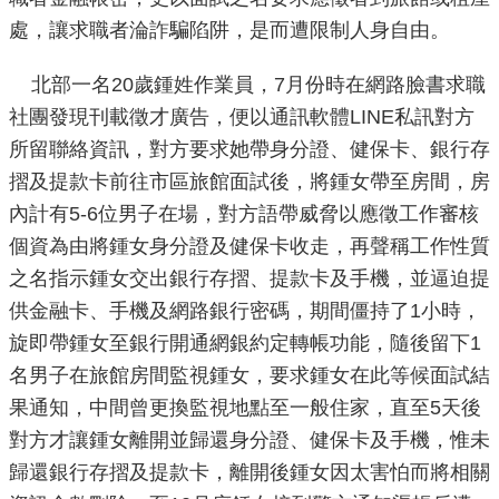
處，讓求職者淪詐騙陷阱，是而遭限制人身自由。
機
關
北部一名20歲鍾姓作業員，7月份時在網路臉書求職
介
社團發現刊載徵才廣告，便以通訊軟體LINE私訊對方
紹
所留聯絡資訊，對方要求她帶身分證、健保卡、銀行存
摺及提款卡前往市區旅館面試後，將鍾女帶至房間，房
業
內計有5-6位男子在場，對方語帶威脅以應徵工作審核
務
資
個資為由將鍾女身分證及健保卡收走，再聲稱工作性質
訊
之名指示鍾女交出銀行存摺、提款卡及手機，並逼迫提
供金融卡、手機及網路銀行密碼，期間僵持了1小時，
政
旋即帶鍾女至銀行開通網銀約定轉帳功能，隨後留下1
府
名男子在旅館房間監視鍾女，要求鍾女在此等候面試結
資
果通知，中間曾更換監視地點至一般住家，直至5天後
訊
公
對方才讓鍾女離開並歸還身分證、健保卡及手機，惟未
開
歸還銀行存摺及提款卡，離開後鍾女因太害怕而將相關