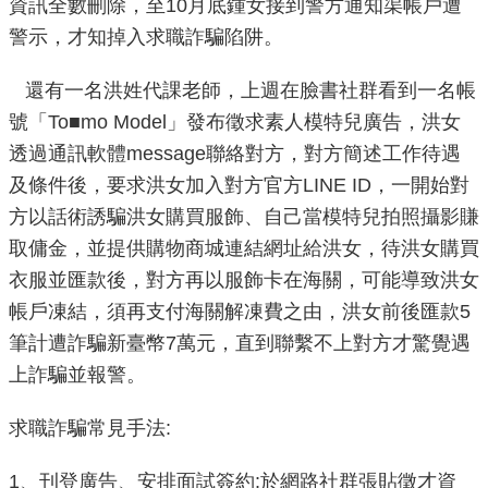
資訊全數刪除，至10月底鍾女接到警方通知渠帳戶遭
重
警示，才知掉入求職詐騙陷阱。
點
業
還有一名洪姓代課老師，上週在臉書社群看到一名帳
務
號「To■mo Model」發布徵求素人模特兒廣告，洪女
透過通訊軟體message聯絡對方，對方簡述工作待遇
廉
及條件後，要求洪女加入對方官方LINE ID，一開始對
政
方以話術誘騙洪女購買服飾、自己當模特兒拍照攝影賺
園
地
取傭金，並提供購物商城連結網址給洪女，待洪女購買
衣服並匯款後，對方再以服飾卡在海關，可能導致洪女
為
帳戶凍結，須再支付海關解凍費之由，洪女前後匯款5
民
筆計遭詐騙新臺幣7萬元，直到聯繫不上對方才驚覺遇
服
上詐騙並報警。
務
求職詐騙常見手法:
網
站
1、刊登廣告、安排面試簽約:於網路社群張貼徵才資