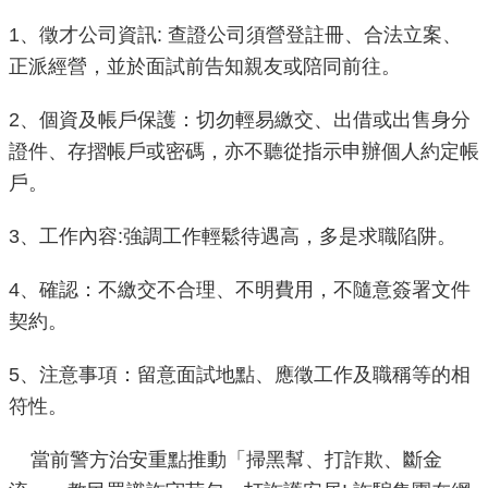
雙
1、徵才公司資訊: 查證公司須營登註冊、合法立案、
語
正派經營，並於面試前告知親友或陪同前往。
詞
彙
2、個資及帳戶保護：切勿輕易繳交、出借或出售身分
證件、存摺帳戶或密碼，亦不聽從指示申辦個人約定帳
TAIPEI
戶。
PASS
臺
3、工作內容:強調工作輕鬆待遇高，多是求職陷阱。
北
通
4、確認：不繳交不合理、不明費用，不隨意簽署文件
契約。
政
府
5、注意事項：留意面試地點、應徵工作及職稱等的相
網
站
符性。
資
料
當前警方治安重點推動「掃黑幫、打詐欺、斷金
開