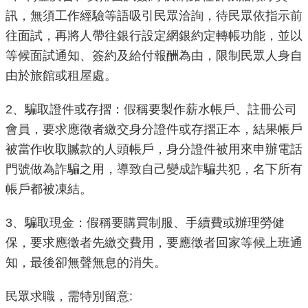
導
訊，無須工作經驗等語吸引民眾洽詢，待民眾依指示前
覽
往面試，再將人帶往銀行設定網銀約定轉帳功能，並以
等候面試通知、簽約及給付報酬為由，限制民眾人身自
回
由於旅館或租屋處。
首
頁
2、騙取證件或存摺：假稱要製作薪水帳戶、註冊公司
English
會員，要求應徵者繳交身分證件或存摺正本，結果帳戶
被當作收取贓款的人頭帳戶，身分證件被用來申辦電話
常
門號做為詐騙之用，導致自己變成詐騙共犯，名下所有
見
帳戶都被凍結。
問
答
3、騙取現金：假稱要購買制服、手續費或辦理勞健
保，要求應徵者先繳交費用，要應徵者回家等候上班通
陳
情
知，最後卻無聲無息的消失。
系
統
民眾求職，需特別留意: