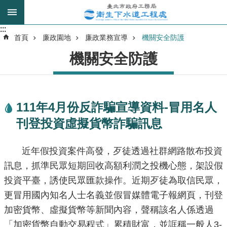
跳到主要內容區塊
:::
:::
進
首頁
廉政園地
廉政業務宣導
機關安全防護
階
機關安全防護
搜
尋
111年4月份反詐騙宣導資料-冒用名人
我
刊登投資虛擬貨幣詐騙訊息
的
身
分
近年假投資案件高發，歹徒透過社群網路散布投資
是
訊息，抓準民眾短期回收高額利潤之投機心態，架設假
投資平臺，誘使民眾匯款操作。近期歹徒為取信民眾，
公
更冒用國內知名人士名義並假冒媒體電子報網頁，刊登
告
訊
加密貨幣、虛擬貨幣等新聞內容，聲稱該名人係透過
息
「加密貨幣自動交易程式」累積財富，並誆稱一般人3-