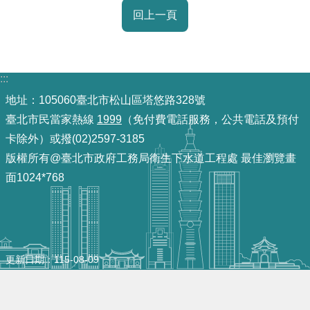
導
回上一頁
覽
回
首
:::
頁
地址：105060臺北市松山區塔悠路328號
臺北市民當家熱線
1999
（免付費電話服務，公共電話及預付
English
卡除外）或撥(02)2597-3185
版權所有@臺北市政府工務局衛生下水道工程處 最佳瀏覽畫
常
見
面1024*768
問
答
陳
更新日期
115-08-09
情
系
統