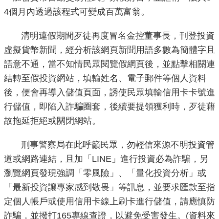
4個月內透過該程式可變成百萬富翁。
機
關
清明連假期間歹徒再度冒名金控董事長，刊登投資
介
虛擬貨幣新聞，經分析該網頁新聞用語多數為簡體字且
紹
語意不通，當不知情民眾閱覽假網頁後，並點擊相關連
結轉至假投資網站，填輸姓名、電子郵件等個人資料
業
後，便會再導入儲值頁面，誘使民眾填輸信用卡卡號進
務
行儲值，即陷入詐騙圈套，後續要提領獲利時，歹徒藉
資
訊
故拖延拒絕或關閉網站。
刑事警察局在此呼籲民眾，勿輕信來源不明投資管
政
府
道或網路連結，且加「LINE」進行投資必為詐騙，另
資
瀏覽網頁發現強調「零風險」、「量化投資分析」或
訊
「最新投資讓專家感到敬畏」等訊息，並要求匯款至指
公
定個人帳戶或使用信用卡線上刷卡進行儲值，請應慎防
開
詐騙，並撥打165專線查證，以避免受害發生。(資料來