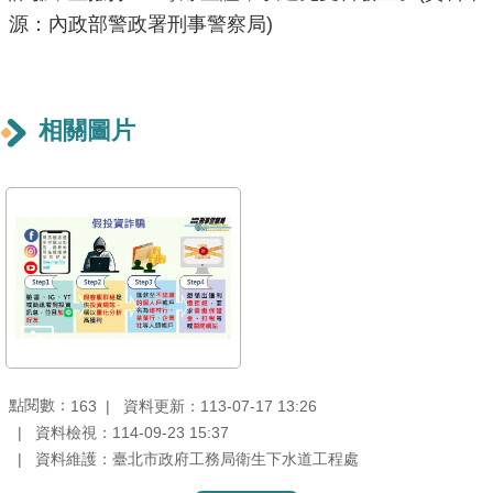
源：內政部警政署刑事警察局)
重
點
業
務
相關圖片
廉
政
園
地
為
民
服
務
點閱數：
資料更新：113-07-17 13:26
163
資料檢視：114-09-23 15:37
網
資料維護：臺北市政府工務局衛生下水道工程處
站