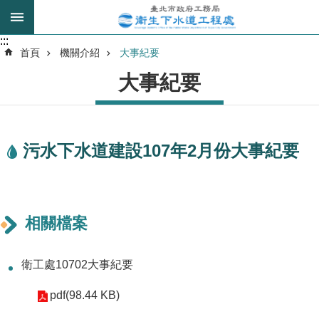
跳到主要內容區塊
:::
:::
進
首頁
機關介紹
大事紀要
階
大事紀要
搜
尋
污水下水道建設107年2月份大事紀要
我
的
身
分
是
相關檔案
公
衛工處10702大事紀要
告
訊
pdf(98.44 KB)
息