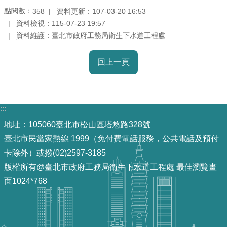
點閱數：
資料更新：107-03-20 16:53
358
機
資料檢視：115-07-23 19:57
關
資料維護：臺北市政府工務局衛生下水道工程處
介
紹
回上一頁
業
務
:::
資
訊
地址：105060臺北市松山區塔悠路328號
臺北市民當家熱線
1999
（免付費電話服務，公共電話及預付
政
卡除外）或撥(02)2597-3185
府
版權所有@臺北市政府工務局衛生下水道工程處 最佳瀏覽畫
資
面1024*768
訊
公
開