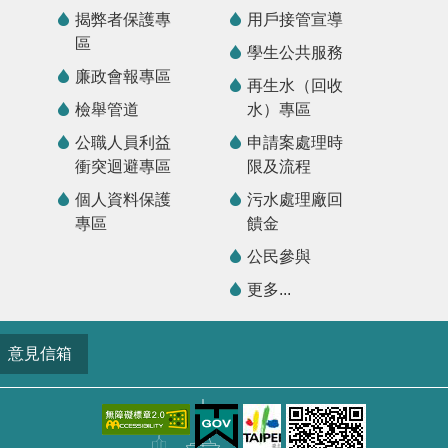
揭弊者保護專
用戶接管宣導
區
學生公共服務
廉政會報專區
再生水（回收
檢舉管道
水）專區
公職人員利益
申請案處理時
衝突迴避專區
限及流程
個人資料保護
污水處理廠回
專區
饋金
公民參與
更多...
意見信箱