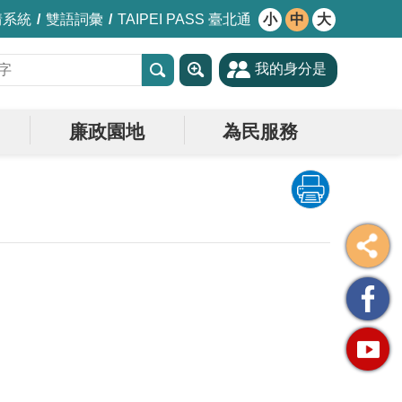
情系統
雙語詞彙
TAIPEI PASS 臺北通
小
中
大
我的身分是
廉政園地
為民服務