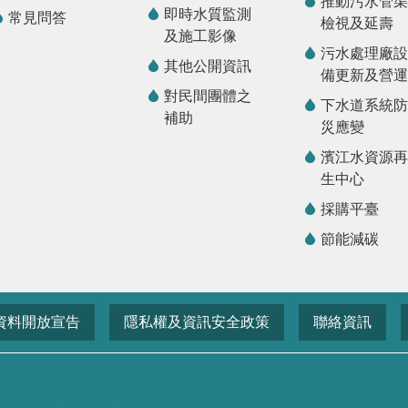
推動污水管渠
即時水質監測
常見問答
檢視及延壽
及施工影像
污水處理廠設
其他公開資訊
備更新及營運
對民間團體之
下水道系統防
補助
災應變
濱江水資源再
生中心
採購平臺
節能減碳
資料開放宣告
隱私權及資訊安全政策
聯絡資訊