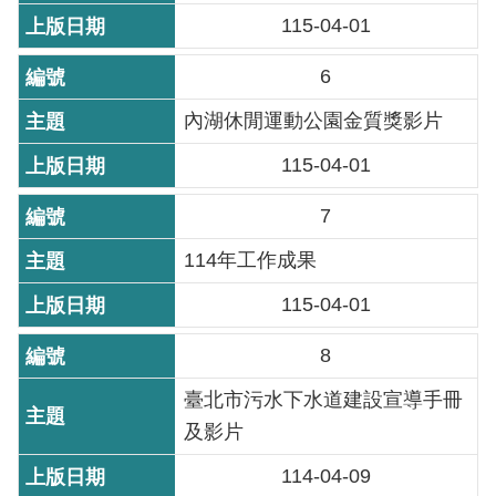
115-04-01
重
點
6
業
務
內湖休閒運動公園金質獎影片
115-04-01
廉
政
7
園
地
114年工作成果
115-04-01
為
民
8
服
務
臺北市污水下水道建設宣導手冊
及影片
網
114-04-09
站