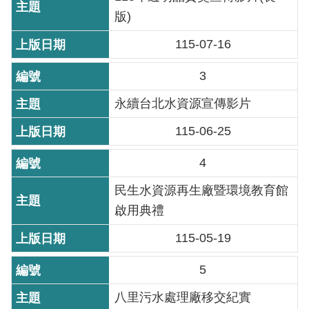
版)
機
115-07-16
關
介
3
紹
永續台北水資源宣傳影片
業
115-06-25
務
資
4
訊
民生水資源再生廠暨環境教育館
政
啟用典禮
府
資
115-05-19
訊
5
公
開
八里污水處理廠移交紀實