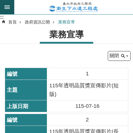
跳到主要內容區塊
:::
:::
進
首頁
政府資訊公開
業務宣導
階
業務宣導
搜
尋
關閉
我
的
1
身
分
115年透明晶質獎宣傳影片(短
是
版)
115-07-16
公
告
2
訊
息
115年透明晶質獎宣傳影片(長