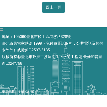
雙
回上一頁
語
詞
彙
:::
TAIPEI
地址：105060臺北市松山區塔悠路328號
PASS
臺北市民當家熱線
1999
（免付費電話服務，公共電話及預付
臺
卡除外）或撥(02)2597-3185
北
版權所有@臺北市政府工務局衛生下水道工程處 最佳瀏覽畫
通
面1024*768
政
府
網
站
更新日期
115-08-10
資
料
開