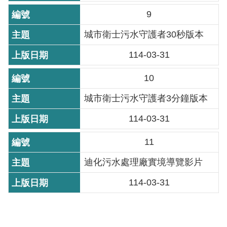
導
9
覽
城市衛士污水守護者30秒版本
回
114-03-31
首
頁
10
English
城市衛士污水守護者3分鐘版本
常
114-03-31
見
11
問
答
迪化污水處理廠實境導覽影片
陳
114-03-31
情
系
統