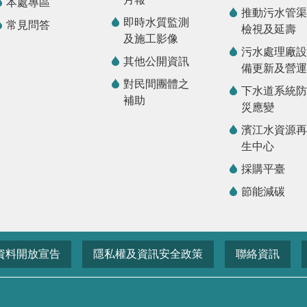
本處專區
推動污水管渠
即時水質監測
常見問答
檢視及延壽
及施工影像
污水處理廠設
其他公開資訊
備更新及營運
對民間團體之
下水道系統防
補助
災應變
濱江水資源再
生中心
採購平臺
節能減碳
資料開放宣告
隱私權及資訊安全政策
聯絡資訊