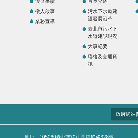
優良事蹟
首長介紹
徵人啟事
污水下水道建
設發展沿革
業務宣導
臺北市污水下
水道建設現況
大事紀要
聯絡及交通資
訊
政府網站
地址：105060臺北市松山區塔悠路328號