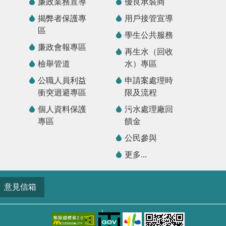
廉政業務宣導
優良承裝商
揭弊者保護專
用戶接管宣導
區
學生公共服務
廉政會報專區
再生水（回收
檢舉管道
水）專區
公職人員利益
申請案處理時
衝突迴避專區
限及流程
個人資料保護
污水處理廠回
專區
饋金
公民參與
更多...
意見信箱