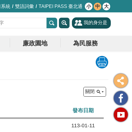
情系統
雙語詞彙
TAIPEI PASS 臺北通
小
中
大
我的身分是
廉政園地
為民服務
關閉
發布日期
113-01-11