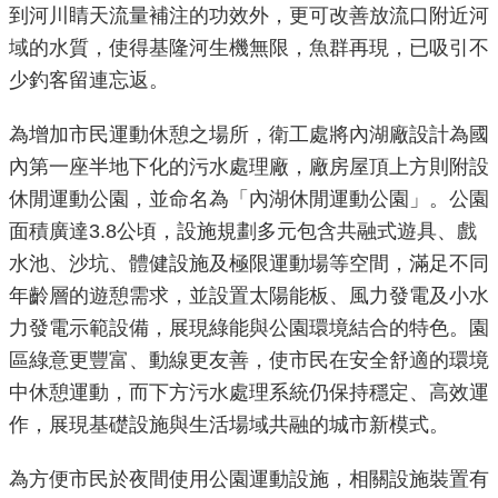
到河川睛天流量補注的功效外，更可改善放流口附近河
重
域的水質，使得基隆河生機無限，魚群再現，已吸引不
點
少釣客留連忘返。
業
務
為增加市民運動休憩之場所，衛工處將內湖廠設計為國
內第一座半地下化的污水處理廠，廠房屋頂上方則附設
廉
政
休閒運動公園，並命名為「內湖休閒運動公園」。公園
園
面積廣達3.8公頃，設施規劃多元包含共融式遊具、戲
地
水池、沙坑、體健設施及極限運動場等空間，滿足不同
年齡層的遊憩需求，並設置太陽能板、風力發電及小水
為
力發電示範設備，展現綠能與公園環境結合的特色。園
民
區綠意更豐富、動線更友善，使市民在安全舒適的環境
服
務
中休憩運動，而下方污水處理系統仍保持穩定、高效運
作，展現基礎設施與生活場域共融的城市新模式。
網
為方便市民於夜間使用公園運動設施，相關設施裝置有
站