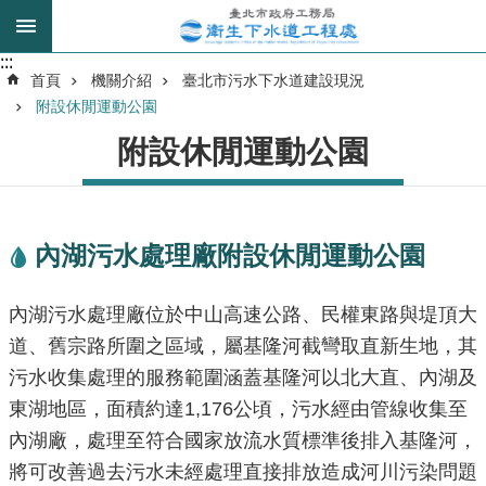
跳到主要內容區塊
:::
:::
進
首頁
機關介紹
臺北市污水下水道建設現況
階
附設休閒運動公園
搜
附設休閒運動公園
尋
我
內湖污水處理廠附設休閒運動公園
的
身
分
內湖污水處理廠位於中山高速公路、民權東路與堤頂大
是
道、舊宗路所圍之區域，屬基隆河截彎取直新生地，其
污水收集處理的服務範圍涵蓋基隆河以北大直、內湖及
公
東湖地區，面積約達1,176公頃，污水經由管線收集至
告
內湖廠，處理至符合國家放流水質標準後排入基隆河，
訊
將可改善過去污水未經處理直接排放造成河川污染問題
息