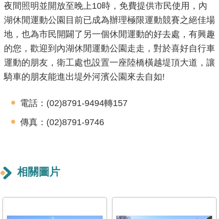
夜間照明並開放至晚上10時，免費提供市民使用，內
導
覽
湖休閒運動公園目前已成為辦理極限運動競賽之絕佳場
地，也為市民開闢了另一個休閒運動的好去處，有興趣
回
的您，歡迎到內湖休閒運動公園走走，對於喜好自行車
首
運動的朋友，衛工處也設置一座陸橋橫越堤頂大道，讓
頁
騎車的朋友能進出堤外河濱公園來去自如!
English
電話：(02)8791-9494轉157
常
傳真：(02)8791-9746
見
問
答
相關圖片
陳
情
系
統