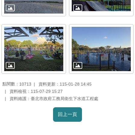
放
宣
告
隱
私
權
及
資
訊
安
點閱數：
資料更新：115-01-28 14:45
10713
全
資料檢視：115-07-29 15:27
政
資料維護：臺北市政府工務局衛生下水道工程處
策
回上一頁
聯
絡
資