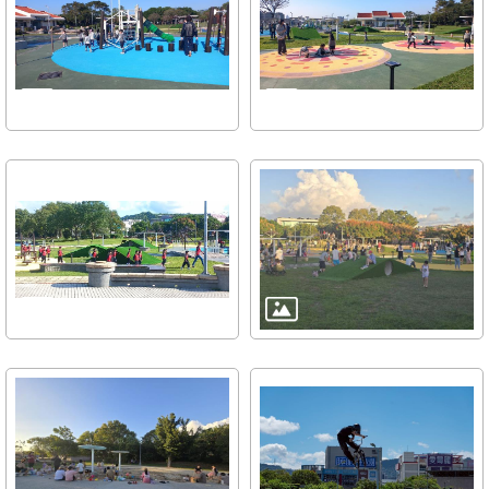
雙
語
詞
彙
TAIPEI
PASS
臺
北
通
政
府
網
站
資
料
開