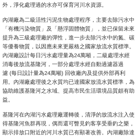
外，淨化處理過的水亦可保育河川水資源。
機
內湖廠為二級活性污泥生物處理程序，主要去除污水中
關
介
「有機污染物質」及「懸浮固體物質」，並已保留未來
紹
提升為三級處理廠的彈性，進一步去除污水中的氮、碳
等優養物質，以因應未來更嚴格之國家放流水質標準。
業
內湖廠設計每日污水處理量為24萬噸，二級處理水經
務
消毒後放流基隆河，一部分處理水經自動過濾器過
資
濾 (每日設計量為24萬噸) 回收廠內及提供外部再利
訊
用。內湖廠處理後之水質均已達國家放流水質標準，為
協助維護基隆河之水域、提高市民生活環境品質頗有助
政
府
益。
資
訊
基隆河在內湖污水處理廠運轉後，清淨的放流水注入使
公
得基隆河魚群再現，偶而還可瞥見釣客享受垂釣之樂，
開
顯示排放口附近的河川水質已有顯著改善。內湖廠除達