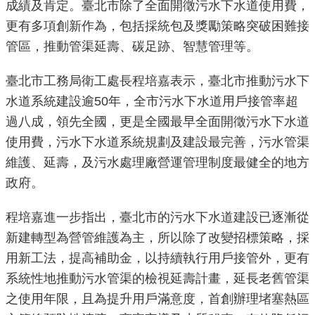
成績及肯定。臺北市除了全面開徵污水下水道使用費，
重
更有多項創新作為，包括採統包及獎勵策略突破困難接
點
管區，推動管渠延壽、碳足跡、智慧管理等。
業
務
臺北市工務局衛工處長程培嘉表示，臺北市推動污水下
水道系統建設逾50年，全市污水下水道用戶接管率超
廉
過八成，領先全國，更是全國最早全面開徵污水下水道
政
園
使用費，污水下水道系統規劃及建設最完善，污水管渠
地
維護、延壽，及污水處理廠營運管理制度最健全的地方
政府。
為
民
程培嘉進一步指出，臺北市的污水下水道建設已逐漸從
服
新建轉型為營管維護為主，所以除了改變招標策略，採
務
用新工法，提高補助金，以持續執行用戶接管外，更有
系統性地推動污水管渠的檢視延壽計畫，延長老舊管渠
網
之使用年限，且為提升用戶滿意度，首創辦理堵塞熱區
站