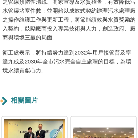
之管線預防性清疏、商家宣導及水質稽查，有效降低污
導
水管渠堵塞件數；並開始以成效式契約辦理污水處理廠
覽
之操作維護工作與更新工程，將節能績效與水質獎勵納
回
入契約，鼓勵廠商投入專業技術與人力，創造政府、廠
首
商與環境三贏的局面。
頁
衛工處表示，將持續努力達到2032年用戶接管普及率
English
達九成及2030年全市污水完全自主處理的目標，為環
境永續貢獻心力。
常
見
問
答
相關圖片
陳
情
系
統