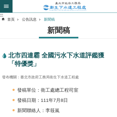
跳到主要內容區塊
:::
:::
進
首頁
公告訊息
新聞稿
階
新聞稿
搜
尋
北市四連霸 全國污水下水道評鑑獲
我
「特優獎」
的
身
分
發布機關：臺北市政府工務局衛生下水道工程處
是
發稿單位：衛工處總工程司室
公
發稿日期：111年7月8日
告
訊
新聞聯絡人：李筱嵐
息