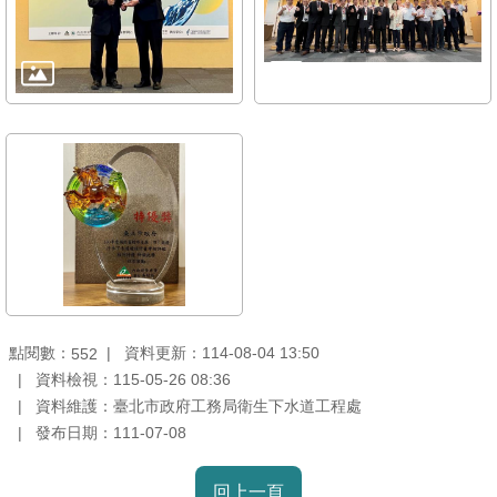
雙
語
詞
彙
TAIPEI
PASS
臺
北
通
政
點閱數：
資料更新：114-08-04 13:50
552
府
資料檢視：115-05-26 08:36
網
資料維護：臺北市政府工務局衛生下水道工程處
站
發布日期：111-07-08
資
料
開
回上一頁