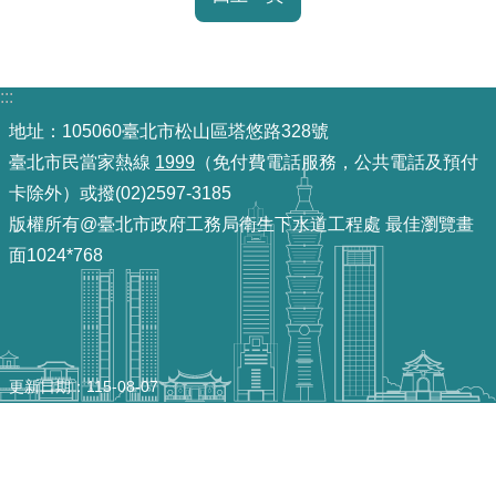
放
宣
告
:::
隱
地址：105060臺北市松山區塔悠路328號
私
臺北市民當家熱線
1999
（免付費電話服務，公共電話及預付
權
卡除外）或撥(02)2597-3185
及
版權所有@臺北市政府工務局衛生下水道工程處 最佳瀏覽畫
資
面1024*768
訊
安
全
政
策
更新日期
115-08-07
聯
絡
資