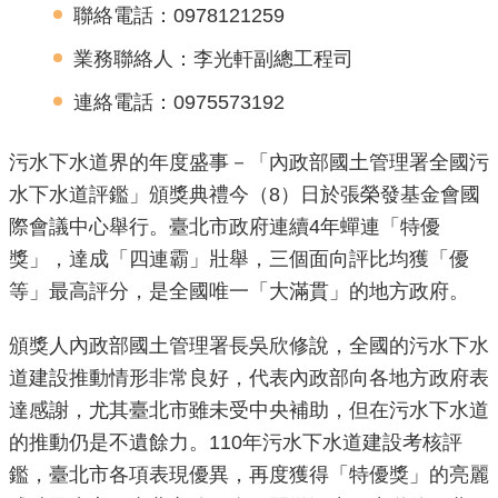
聯絡電話：0978121259
機
業務聯絡人：李光軒副總工程司
關
介
連絡電話：0975573192
紹
污水下水道界的年度盛事－「內政部國土管理署全國污
業
水下水道評鑑」頒獎典禮今（8）日於張榮發基金會國
務
際會議中心舉行。臺北市政府連續4年蟬連「特優
資
獎」，達成「四連霸」壯舉，三個面向評比均獲「優
訊
等」最高評分，是全國唯一「大滿貫」的地方政府。
政
頒獎人內政部國土管理署長吳欣修說，全國的污水下水
府
道建設推動情形非常良好，代表內政部向各地方政府表
資
達感謝，尤其臺北市雖未受中央補助，但在污水下水道
訊
公
的推動仍是不遺餘力。110年污水下水道建設考核評
開
鑑，臺北市各項表現優異，再度獲得「特優獎」的亮麗