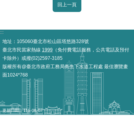
回上一頁
重
點
業
務
:::
地址：105060臺北市松山區塔悠路328號
廉
臺北市民當家熱線
1999
（免付費電話服務，公共電話及預付
政
卡除外）或撥(02)2597-3185
園
地
版權所有@臺北市政府工務局衛生下水道工程處 最佳瀏覽畫
面1024*768
為
民
服
務
更新日期
115-08-07
網
站