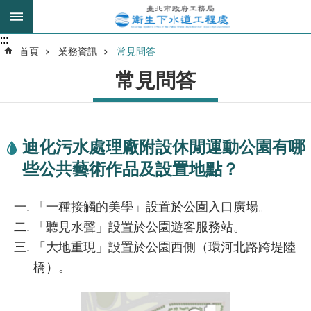
跳到主要內容區塊
:::
:::
進
首頁
業務資訊
常見問答
階
常見問答
搜
尋
迪化污水處理廠附設休閒運動公園有哪
我
些公共藝術作品及設置地點？
的
身
分
「一種接觸的美學」設置於公園入口廣場。
是
「聽見水聲」設置於公園遊客服務站。
「大地重現」設置於公園西側（環河北路跨堤陸
公
橋）。
告
訊
息