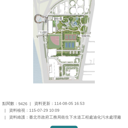
機
關
介
紹
業
務
資
訊
政
府
資
點閱數：
資料更新：114-08-05 16:53
9426
訊
資料檢視：115-07-29 10:09
公
資料維護：臺北市政府工務局衛生下水道工程處迪化污水處理廠
開