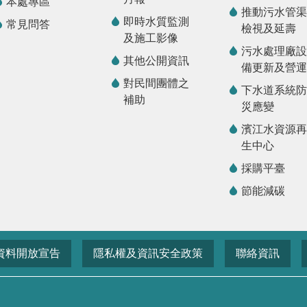
本處專區
推動污水管渠
即時水質監測
常見問答
檢視及延壽
及施工影像
污水處理廠設
其他公開資訊
備更新及營運
對民間團體之
下水道系統防
補助
災應變
濱江水資源再
生中心
採購平臺
節能減碳
資料開放宣告
隱私權及資訊安全政策
聯絡資訊