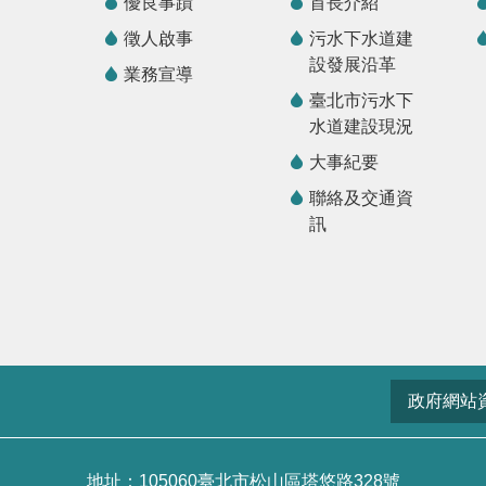
優良事蹟
首長介紹
徵人啟事
污水下水道建
設發展沿革
業務宣導
臺北市污水下
水道建設現況
大事紀要
聯絡及交通資
訊
政府網站
地址：105060臺北市松山區塔悠路328號