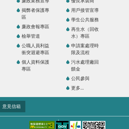
廉政業務宣導
優良承裝商
揭弊者保護專
用戶接管宣導
區
學生公共服務
廉政會報專區
再生水（回收
檢舉管道
水）專區
公職人員利益
申請案處理時
衝突迴避專區
限及流程
個人資料保護
污水處理廠回
專區
饋金
公民參與
更多...
意見信箱