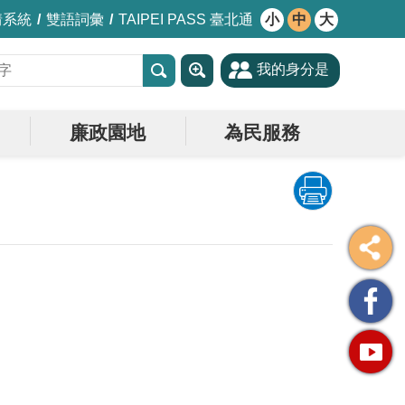
情系統
雙語詞彙
TAIPEI PASS 臺北通
小
中
大
我的身分是
廉政園地
為民服務