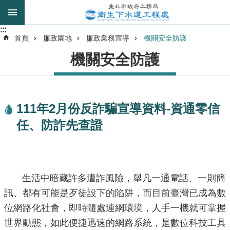
跳到主要內容區塊
:::
:::
進
首頁
廉政園地
廉政業務宣導
機關安全防護
階
機關安全防護
搜
尋
111年2月份反詐騙宣導資料-資通零信
我
任、防詐先查證
的
身
分
是
生活中暗藏許多遭詐風險，舉凡一通電話、一則簡
公
訊、都有可能是歹徒設下的陷阱，而目前臺灣已成為數
告
位網路化社會，即時隨處連網環境，人手一機就可掌握
訊
世界動態，如此便捷迅速的網路系統，是數位科技工具
息