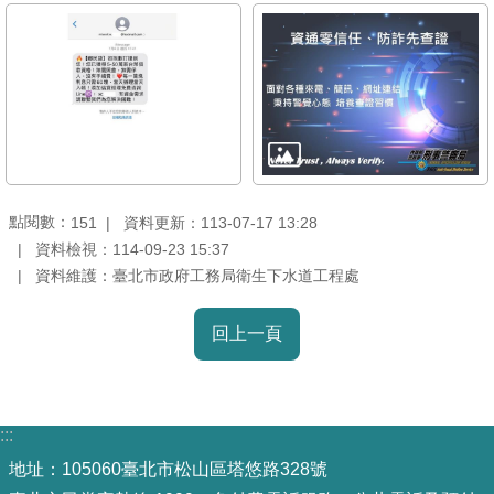
雙
語
詞
彙
TAIPEI
PASS
臺
點閱數：
資料更新：113-07-17 13:28
151
北
資料檢視：114-09-23 15:37
通
資料維護：臺北市政府工務局衛生下水道工程處
政
回上一頁
府
網
站
資
:::
料
地址：105060臺北市松山區塔悠路328號
開