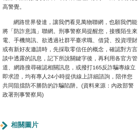
導
高警覺。
覽
網路世界發達，讓我們看見萬物聯網，也願我們能
回
將「防詐意識」聯網。刑事警察局提醒您，接獲陌生來
首
電、手機簡訊、欲透過社群平臺求職、借貸、投資理財
頁
或有新好友邀請時，先採取零信任的概念，確認對方言
English
談中透露的訊息，記下所說關鍵字後，再利用各官方管
道、網路搜尋確認相關訊息，或撥打165反詐騙專線立
常
即求證，均有專人24小時提供線上詳細諮詢，陪伴您
見
共同阻擋防不勝防的詐騙陷阱。(資料來源：內政部警
問
政署刑事警察局)
答
陳
情
相關圖片
系
統