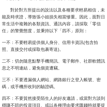
重
對於對方所提出的說法以及各種要求輕易相信，未
點
能及時求證，導致張小姐損失相當慘重。因此，面對日
業
務
常生活中複雜的各類資訊、通訊內容，請採取「零信
任」的警覺態度，並秉持以下「四不」原則：
廉
政
一不：不要輕易提供個人身分、信用卡資訊(包含拍
園
照、直接交付或採取包裹寄送)。
地
二不：切勿隨意點擊手機簡訊、電子郵件、社群軟體訊
為
息之不明連結，避免個資遭竊。
民
服
三不：不要透漏個人網站、網路銀行之登入帳號、密
務
碼，或手機所收到的驗證碼。
四不：不要貿然接受陌生人的好友邀請，或當對方談到
網
站
穩賺不賠的投資項目、或以各種理由要求匯錢時就要提