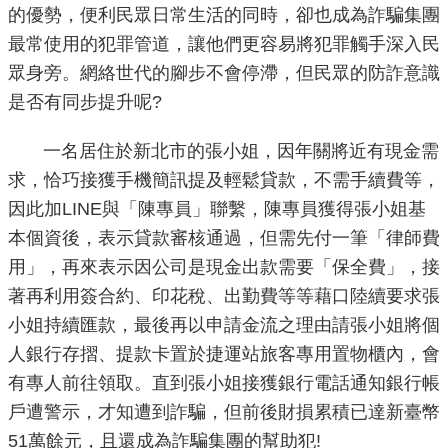
的優勢，便利民眾日常生活的同時，卻也成為詐騙集團
機
最常使用的犯罪管道，讓他們更容易將犯罪觸手深入民
關
眾身旁。網絡世代的腳步不會停滯，但民眾的防詐意識
介
是否有同步提升呢?
紹
一名居住於新北市的張小姐，因年關將近有現金需
業
求，恰巧接獲手機簡訊提及輕鬆貸款，不需手續費等，
務
因此加LINE與「陳專員」聯繫，陳專員獲得張小姐基
資
本個資後，表示貸款審核通過，但需先付一筆「律師費
訊
用」，再來表示因公司是現金出款需要「保全費」，接
著再利用簽合約、印花稅、出勤費等等藉口陸續要求張
政
府
小姐持續匯款，最後再以申請金流之理由請張小姐將個
資
人銀行存摺、提款卡置於捷運站旅客專用置物櫃內，會
訊
有專人前往領取。直到張小姐接獲銀行電話通知銀行帳
公
戶遭警示，才知遭到詐騙，但前後財損累積已達新臺幣
開
51萬餘元，且還成為詐騙集團的幫助犯!