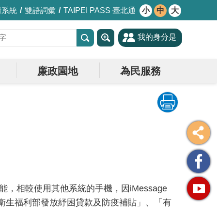
情系統
雙語詞彙
TAIPEI PASS 臺北通
小
中
大
我的身分是
廉政園地
為民服務
能，相較使用其他系統的手機，因iMessage
送「衛生福利部發放紓困貸款及防疫補貼」、「有