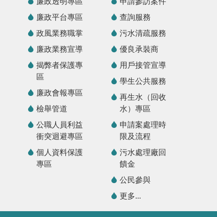
廉政透明專區
申請參訪案件
廉政平台專區
查詢服務
政風業務職掌
污水清疏服務
廉政業務宣導
優良承裝商
揭弊者保護專
用戶接管宣導
區
學生公共服務
廉政會報專區
再生水（回收
檢舉管道
水）專區
公職人員利益
申請案處理時
衝突迴避專區
限及流程
個人資料保護
污水處理廠回
專區
饋金
公民參與
更多...