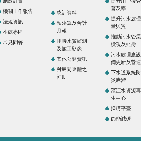
施政計畫
提升用戶接管
普及率
機關工作報告
統計資料
提升污水處理
法規資訊
預決算及會計
量與質
月報
本處專區
推動污水管渠
即時水質監測
常見問答
檢視及延壽
及施工影像
污水處理廠設
其他公開資訊
備更新及營運
對民間團體之
下水道系統防
補助
災應變
濱江水資源再
生中心
採購平臺
節能減碳