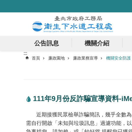
:::
跳到主要內容區塊
公告訊息
機關介紹
:::
首頁
廉政園地
廉政業務宣導
機關安全防護
111年9月份反詐騙宣導資料-iM
近期接獲民眾檢舉詐騙簡訊，幾乎全數為iMess
需自行開啟「未知與垃圾訊息」過濾功能，以致
急事找您，請加賴」或「鈔好貨 提醒您已獲