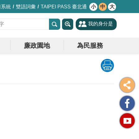
情系統
雙語詞彙
TAIPEI PASS 臺北通
小
中
大
我的身分是
廉政園地
為民服務