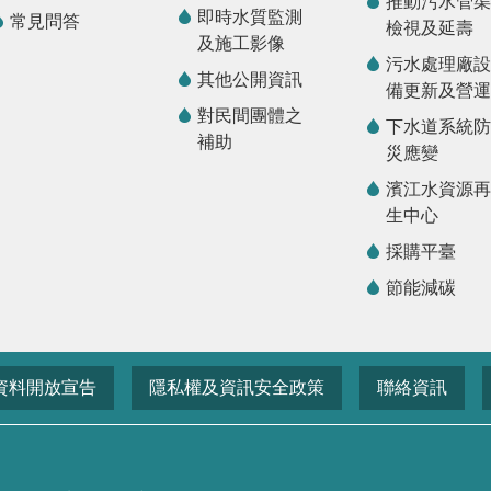
推動污水管渠
即時水質監測
常見問答
檢視及延壽
及施工影像
污水處理廠設
其他公開資訊
備更新及營運
對民間團體之
下水道系統防
補助
災應變
濱江水資源再
生中心
採購平臺
節能減碳
資料開放宣告
隱私權及資訊安全政策
聯絡資訊