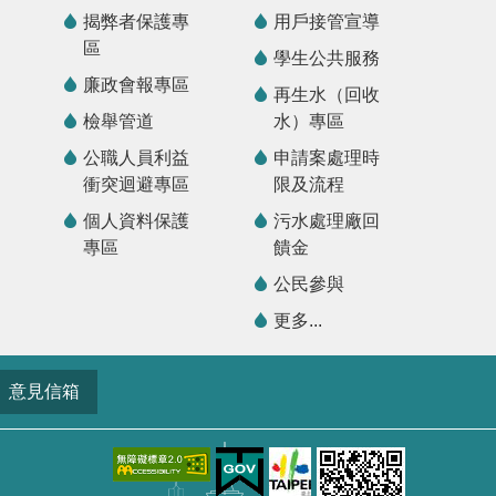
揭弊者保護專
用戶接管宣導
區
學生公共服務
廉政會報專區
再生水（回收
檢舉管道
水）專區
公職人員利益
申請案處理時
衝突迴避專區
限及流程
個人資料保護
污水處理廠回
專區
饋金
公民參與
更多...
意見信箱