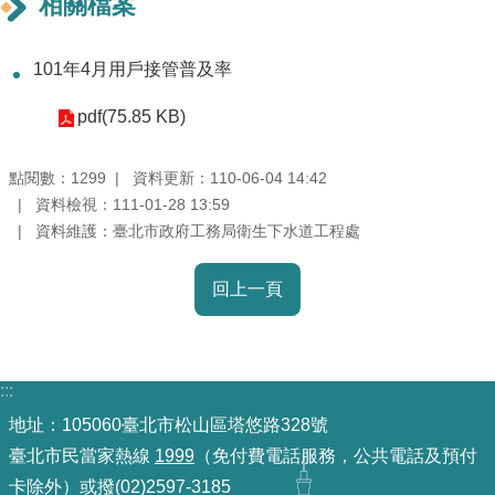
相關檔案
重
點
101年4月用戶接管普及率
業
務
pdf(75.85 KB)
廉
點閱數：
資料更新：110-06-04 14:42
1299
政
資料檢視：111-01-28 13:59
園
資料維護：臺北市政府工務局衛生下水道工程處
地
回上一頁
為
民
服
務
:::
地址：105060臺北市松山區塔悠路328號
網
臺北市民當家熱線
1999
（免付費電話服務，公共電話及預付
站
卡除外）或撥(02)2597-3185