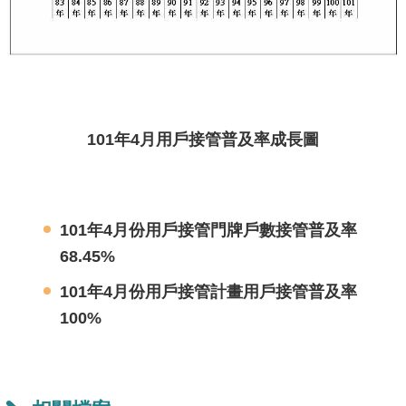
機
關
介
紹
101年4月用戶
接管普及率成長
圖
業
務
資
訊
101年4月份用
戶
接管門牌戶數接管普及率
68.45%
政
府
101年4月份用戶接管計畫用戶接管普及率
資
100%
訊
公
開