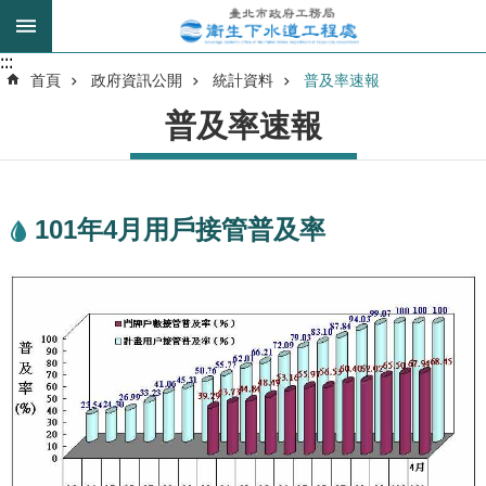
跳到主要內容區塊
:::
:::
進
首頁
政府資訊公開
統計資料
普及率速報
階
普及率速報
搜
尋
101年4月用戶接管普及率
我
的
身
分
是
公
告
訊
息