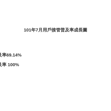
101年7月用戶
接管普及率成長
圖
69.14%
率 100%