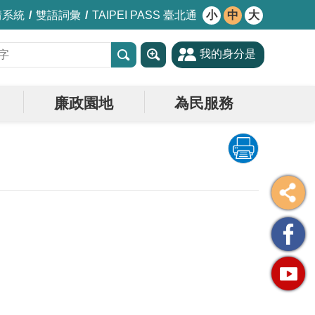
情系統
雙語詞彙
TAIPEI PASS 臺北通
小
中
大
我的身分是
廉政園地
為民服務