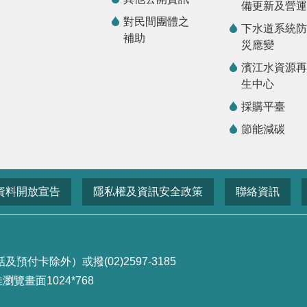
備更新及營運
對民間團體之
下水道系統防
補助
災應變
濱江水資源再
生中心
採購平臺
節能減碳
資料開放宣告
隱私權及資訊安全政策
聯絡資訊
付卡除外）或撥(02)2597-3185
畫面1024*768